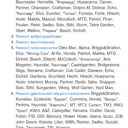
Baumaster, Homelite, "Форвард", Husqvarna, Carver,
Partner, Champion, Craftsman, Dnipro-M, Dolmar, Echo,
"Кентавр", Efco, Eurotec, "Титан", Foresta, Forte, Hitachi,
Huter, Makita, Maxcut, Mcculloch, MTD, Patriot, Piran,
Poulan, Rebir, Sadko, Solo, Stihl, Sturm, Tatra Garden,
Viper, Walbro, "Парма", Bosch, Einhell;
Ремонт вибротрамбовки
Ремонт высоторезов
Ремонт газонокосилок
Oleo-Mac, Alpina, Briggs&Stratton,
Efco, "Мотор Сич", Al-Ko, Honda, Patrioit, Makita, MTD,
Einhell, Bosch, Elitech, McCulloch, "Аллигатор", Ikra
Mogatec, Hyundai, "Кентавр", Castelgarden, Bridgestone,
Stiga, Sterwins, Craftsman, Cub Cadet, Daewoo, Echo,
Einhell, Gardena, Grunfield, Hecht, Hitachi, Husqvarna,
Huter, Intertool, Murray, Partner, Ryobi, Sabo, Snapper,
Solo, Stihl, Sungarden, Viking, Wolf Garten, Yard Man;
Ремонт двигателей общего назначения
Briggs&Stratton,
Komatsu, Ecoboost, "Буран", Cummins, Honda, "Вихрь",
Perkins, Hyundai, "Карпаты", МТ, МТЗ, Салют, ТМЗ, ЯМЗ,
"Урал", ЮМЗ, AAZ, Caterpillar, Yamaha, Crafter, Deutz,
Foton, FSI, GDI, Mercury, Hower, Howo, Istana, Isuzu, JCB,
John Deere, Kubota, Lifan, MAN, Rexton, Sadko, Suzuki,
Tata, Tecumseh, TSI, Yanmar;