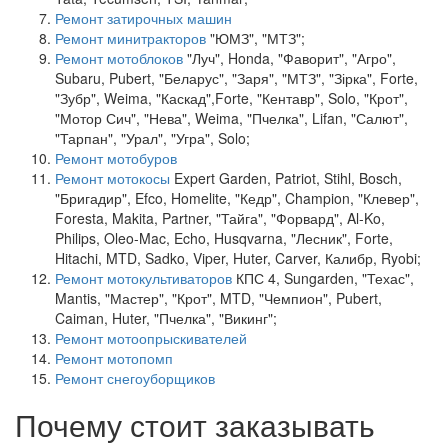
Ремонт затирочных машин
Ремонт минитракторов
"ЮМЗ", "МТЗ";
Ремонт мотоблоков
"Луч", Honda, "Фаворит", "Агро",
Subaru, Pubert, "Беларус", "Заря", "МТЗ", "Зірка", Forte,
"Зубр", Weima, "Каскад",Forte, "Кентавр", Solo, "Крот",
"Мотор Сич", "Нева", Weima, "Пчелка", Lifan, "Салют",
"Тарпан", "Урал", "Угра", Solo;
Ремонт мотобуров
Ремонт мотокосы
Expert Garden, Patriot, Stihl, Bosch,
"Бригадир", Efco, Homelite, "Кедр", Champion, "Клевер",
Foresta, Makita, Partner, "Тайга", "Форвард", Al-Ko,
Philips, Oleo-Mac, Echo, Husqvarna, "Лесник", Forte,
Hitachi, MTD, Sadko, Viper, Huter, Carver, Калибр, Ryobi;
Ремонт мотокультиваторов
КПС 4, Sungarden, "Техас",
Mantis, "Мастер", "Крот", MTD, "Чемпион", Pubert,
Caiman, Huter, "Пчелка", "Викинг";
Ремонт мотоопрыскивателей
Ремонт мотопомп
Ремонт снегоуборщиков
Почему стоит заказывать