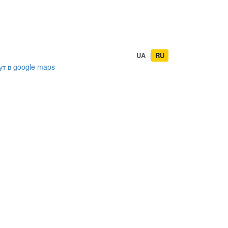
UA
|
RU
ут в
google maps