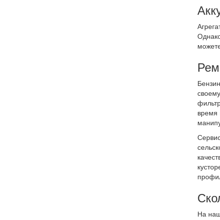
Акк
Агрега
Однако
можете
Рем
Бензин
своему
фильтр
время 
манипу
Сервис
сельск
качест
кустор
профил
Ско
На наш