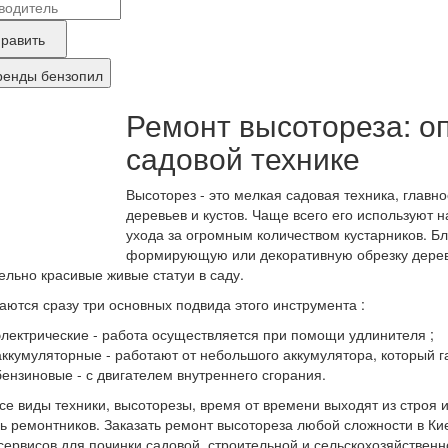
вание
ные
нда
равить
укта,
ренды бензопил
бующего
Ремонт высотореза: о
онта
садовой технике
Высоторез - это мелкая садовая техника, главн
деревьев и кустов. Чаще всего его используют н
ухода за огромным количеством кустарников. Б
формирующую или декоративную обрезку деревь
ельно красивые живые статуи в саду.
аются сразу три основных подвида этого инструмента :
электрические - работа осуществляется при помощи удлинителя ;
аккумуляторные - работают от небольшого аккумулятора, который г
бензиновые - с двигателем внутреннего сгорания.
все виды техники, высоторезы, время от времени выходят из стро
 ремонтников. Заказать ремонт высотореза любой сложности в Кие
сервисов для починки садовой, строительной и сельскохозяйственн