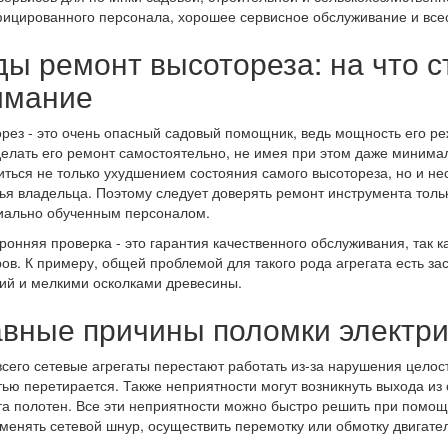
ицированного персонала, хорошее сервисное обслуживание и всес
ы ремонт высотореза: на что с
имание
рез - это очень опасный садовый помощник, ведь мощность его р
делать его ремонт самостоятельно, не имея при этом даже минима
иться не только ухудшением состояния самого высотореза, но и не
ья владельца. Поэтому следует доверять ремонт инструмента то
иально обученным персоналом.
ронняя проверка - это гарантия качественного обслуживания, так к
ов. К примеру, общей проблемой для такого рода агрегата есть з
ий и мелкими осколками древесины.
авные причины поломки электри
сего сетевые агрегаты перестают работать из-за нарушения целос
тью перетирается. Также неприятности могут возникнуть выхода из
а полотен. Все эти неприятности можно быстро решить при помощ
менять сетевой шнур, осуществить перемотку или обмотку двигате