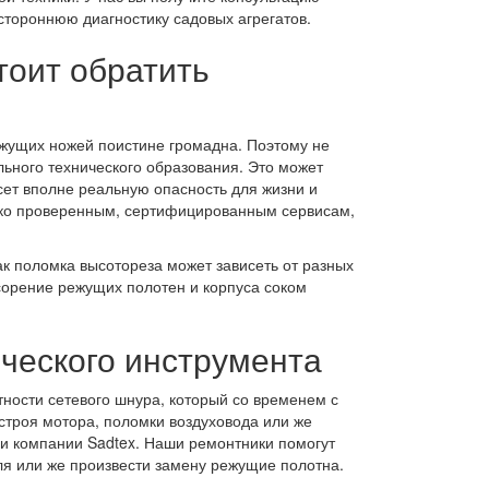
тороннюю диагностику садовых агрегатов.
тоит обратить
ежущих ножей поистине громадна. Поэтому не
льного технического образования. Это может
сет вполне реальную опасность для жизни и
лько проверенным, сертифицированным сервисам,
ак поломка высотореза может зависеть от разных
асорение режущих полотен и корпуса соком
ческого инструмента
тности сетевого шнура, который со временем с
 строя мотора, поломки воздуховода или же
и компании Sadtex. Наши ремонтники помогут
ля или же произвести замену режущие полотна.