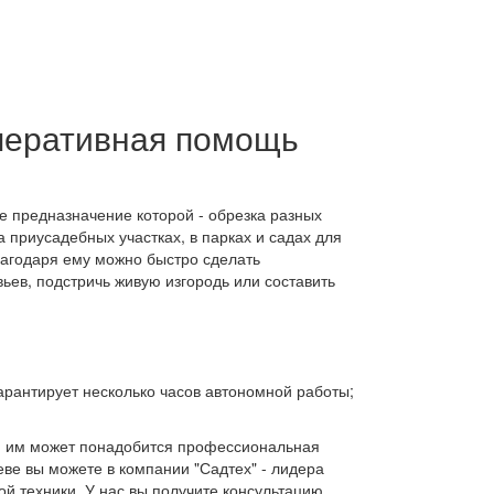
перативная помощь
ое предназначение которой - обрезка разных
а приусадебных участках, в парках и садах для
лагодаря ему можно быстро сделать
ев, подстричь живую изгородь или составить
арантирует несколько часов автономной работы;
я и им может понадобится профессиональная
ве вы можете в компании "Садтех" - лидера
ой техники. У нас вы получите консультацию