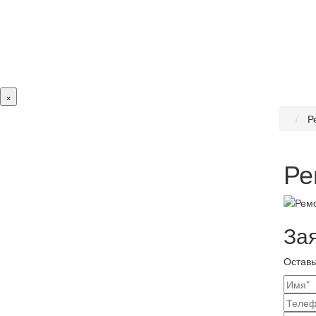
×
Р
Ре
За
Оставь
Ваш
конт