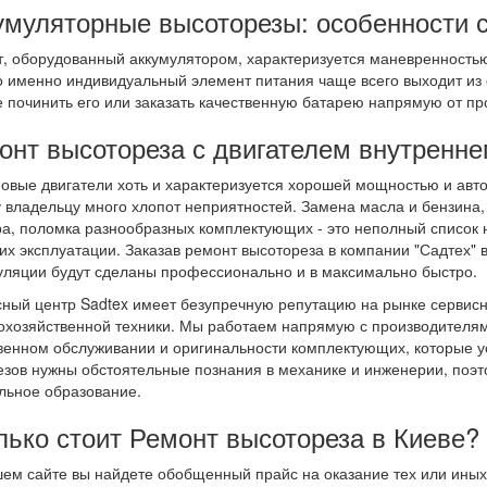
умуляторные высоторезы: особенности 
т, оборудованный аккумулятором, характеризуется маневренность
 именно индивидуальный элемент питания чаще всего выходит из с
 починить его или заказать качественную батарею напрямую от пр
онт высотореза с двигателем внутренне
овые двигатели хоть и характеризуется хорошей мощностью и авто
 владельцу много хлопот неприятностей. Замена масла и бензина, 
а, поломка разнообразных комплектующих - это неполный список н
их эксплуатации. Заказав ремонт высотореза в компании "Садтех" в
ляции будут сделаны профессионально и в максимально быстро.
ный центр Sadtex имеет безупречную репутацию на рынке сервисн
охозяйственной техники. Мы работаем напрямую с производителям
венном обслуживании и оригинальности комплектующих, которые 
езов нужны обстоятельные познания в механике и инженерии, поэ
ьное образование.
лько стоит Ремонт высотореза в Киеве?
ем сайте вы найдете обобщенный прайс на оказание тех или иных у