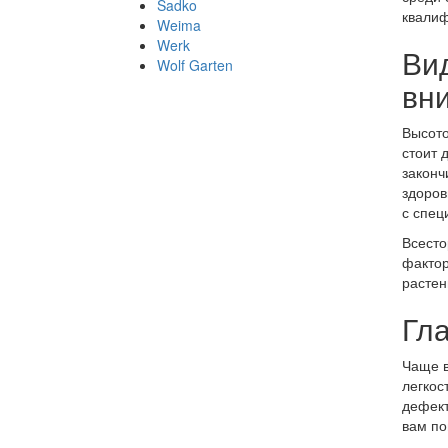
Sadko
квалиф
Weima
Werk
Вид
Wolf Garten
вн
Высото
стоит 
законч
здоров
с спец
Всесто
фактор
растен
Гл
Чаще в
легкос
дефект
вам по