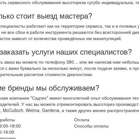
сть сервисного обслуживания высотореза сугубо индивидуальна, та
лько стоит выезд мастера?
пециалисты работают как на территории сервиса, так и в полевых у
 не все сбои в работе инструмента решаются без всесторонней ди
асток зависит от количества проведённых им манипуляций.
 заказать услуги наших специалистов?
ь заказ вы можете по телефону 380… или же написав нам неболь
ся с вами буквально за несколько минут, после подачи заявки, и п
рительным расчетом стоимости диагностики.
ие бренды мы обслуживаем?
ная компания "Садтех" имеет многолетний опыт обслуживания техн
одителей. У нас вы можете отремонтировать высоторез производства
 McCulloch, Weima, Gardena, а также других менее распространён
 работы
Оплата
9:00-18:00
Способы оплаты
0-16:00
техники