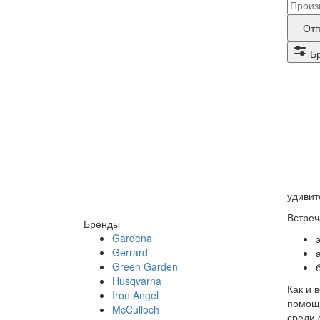
Наз
дан
бре
Отп
прод
Б
тре
рем
удивит
Встреч
Бренды
Gardena
Gerrard
Green Garden
Husqvarna
Как и 
Iron Angel
помощь
McCulloch
среди 