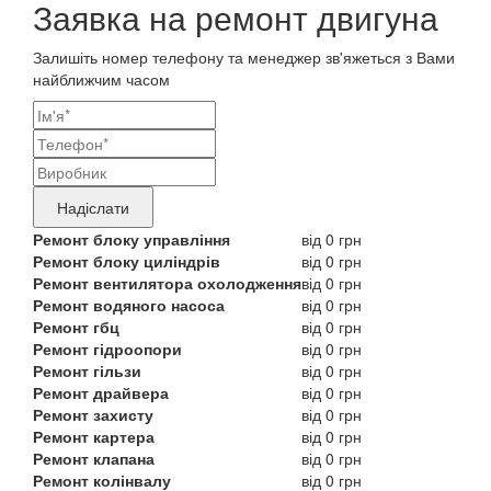
Заявка на ремонт двигуна
Залишіть номер телефону та менеджер зв'яжеться з Вами
найближчим часом
Ваші
контактні
Назва
дані
бренду
Надіслати
продукту,
Ремонт блоку управління
від 0 грн
Ремонт блоку циліндрів
від 0 грн
що
Ремонт вентилятора охолодження
від 0 грн
потребує
Ремонт водяного насоса
від 0 грн
Ремонт гбц
від 0 грн
ремонту
Ремонт гідроопори
від 0 грн
Ремонт гільзи
від 0 грн
Ремонт драйвера
від 0 грн
Ремонт захисту
від 0 грн
Ремонт картера
від 0 грн
Ремонт клапана
від 0 грн
Ремонт колінвалу
від 0 грн