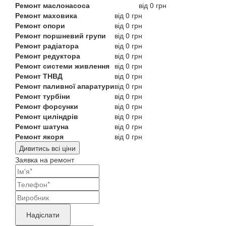
Ремонт маслонасоса
від 0 грн
Ремонт маховика
від 0 грн
Ремонт опори
від 0 грн
Ремонт поршневий групи
від 0 грн
Ремонт радіатора
від 0 грн
Ремонт редуктора
від 0 грн
Ремонт системи живлення
від 0 грн
Ремонт ТНВД
від 0 грн
Ремонт паливної апаратури
від 0 грн
Ремонт турбіни
від 0 грн
Ремонт форсунки
від 0 грн
Ремонт циліндрів
від 0 грн
Ремонт шатуна
від 0 грн
Ремонт якоря
від 0 грн
Дивитись всі ціни
Заявка на ремонт
Ваші
контактні
Назва
дані
бренду
Надіслати