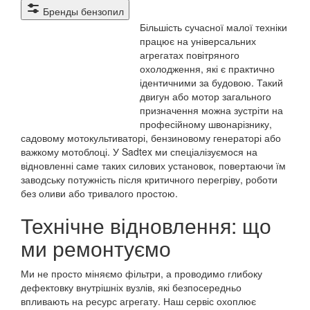
продукту,
Бренды бензопил
що
Більшість сучасної малої техніки
потребує
працює на універсальних
агрегатах повітряного
ремонту
охолодження, які є практично
ідентичними за будовою. Такий
двигун або мотор загального
призначення можна зустріти на
професійному швонарізнику,
садовому мотокультиваторі, бензиновому генераторі або
важкому мотоблоці. У Sadtex ми спеціалізуємося на
відновленні саме таких силових установок, повертаючи їм
заводську потужність після критичного перегріву, роботи
без оливи або тривалого простою.
Технічне відновлення: що
ми ремонтуємо
Ми не просто міняємо фільтри, а проводимо глибоку
дефектовку внутрішніх вузлів, які безпосередньо
впливають на ресурс агрегату. Наш сервіс охоплює