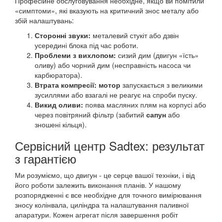
Професійне обслуговування необхідне, якщо ви помітили
«симптоми», які вказують на критичний знос металу або
збій налаштувань:
Сторонні звуки:
металевий стукіт або дзвін
усередині блока під час роботи.
Проблеми з вихлопом:
сизий дим (двигун «їсть»
оливу) або чорний дим (несправність насоса чи
карбюратора).
Втрата компресії:
мотор
запускається з великими
зусиллями або взагалі не реагує на спроби пуску.
Викид оливи:
поява масляних плям на корпусі або
через повітряний фільтр (забитий
сапун
або
зношені кільця).
Сервісний центр Sadtex: результат
з гарантією
Ми розуміємо, що двигун - це серце вашої техніки, і від
його роботи залежить виконання планів. У нашому
розпорядженні є все необхідне для точного вимірювання
зносу колінвала, циліндра та налаштування паливної
апаратури. Кожен агрегат після завершення робіт