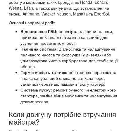
роботу з моторами таких брендів, як Honda, Loncin,
Weima, Lifan, а також двигунами, що встановлені на
техніці Ammann, Wacker Neuson, Masalta та EnerSol.
Основні напрямки робіт:
Відновлення ГБЦ:
перевірка площини головки,
притирання клапанів та заміна сальників для
усунення провалів компресії.
Паливна система:
діагностика та налаштування
паливного насоса та форсунки (у дизелях) або
ультразвукова чистка карбюратора для стабілізації
обертів.
Герметичність та тиск:
обов’язкова перевірка та
чистка сапуна, щоб олива не витікала через
сальники через надлишковий тиск у картері.
Система пуску:
ремонт ручного чи електричного
стартера, заміна вінця маховика та налаштування
декомпресора.
Коли двигуну потрібне втручання
майстра?