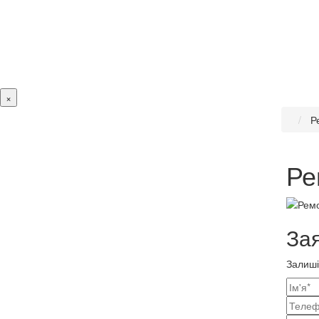
×
Р
Ре
Зая
Залиші
Ваш
конт