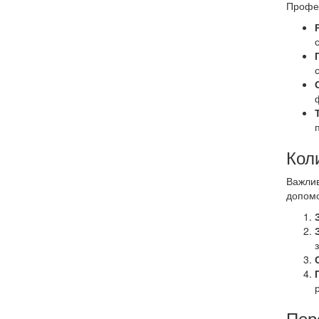
Профес
Кол
Важлив
допомо
Пер