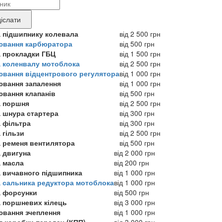
ва
нду
іслати
укту,
а підшипнику колевала
від 2 500 грн
ювання карбюратора
від 500 грн
а прокладки ГБЦ
від 1 500 грн
ебує
а коленвалу мотоблока
від 2 500 грн
ювання відцентрового регулятора
від 1 000 грн
онту
ювання запалення
від 1 000 грн
ювання клапанів
від 500 грн
а поршня
від 2 500 грн
а шнура стартера
від 300 грн
а фільтра
від 300 грн
 гільзи
від 2 500 грн
а ременя вентилятора
від 500 грн
а двигуна
від 2 000 грн
а масла
від 200 грн
а вичавного підшипника
від 1 000 грн
а сальника редуктора мотоблока
від 1 000 грн
а форсунки
від 500 грн
а поршневих кілець
від 3 000 грн
ювання зчеплення
від 1 000 грн