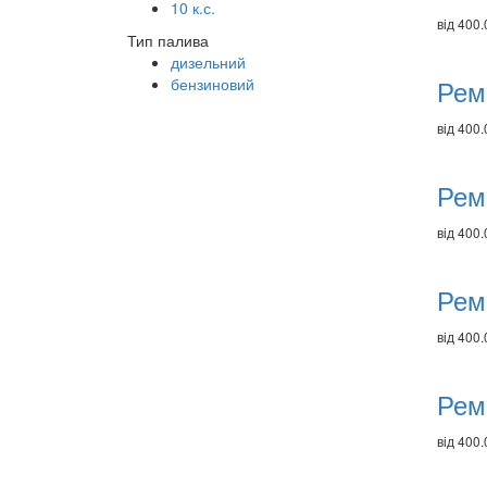
10 к.с.
від 400.
Тип палива
дизельний
Рем
бензиновий
від 400.
Рем
від 400.
Рем
від 400.
Рем
від 400.