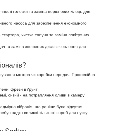
чності головки та заміна поршневих кілець для
ивного насоса для забезпечення економного
 стартера, чистка сапуна та заміна повітряних
ч та заміна зношених дисків зчеплення для
іоналів?
уйнування мотора чи коробки передач. Професійна
ленні фрези в ґрунт.
темі, сизий - на потрапляння оливи в камеру
 надмірна вібрація, що раніше була відсутня.
ебує надто великої кількості спроб для пуску
і Sadtex