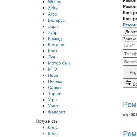
Ремон
Weima
Ремон
Zirka
Кап. 
Агро
Кап. 
Беларус
Ремон
Заря
Дивит
Зубр
Каскад
Заявка
Кентавр
Ваш
Крот
конт
Луч
Наз
Мотор Сич
дані
МТЗ
бре
Над
Нева
прод
Пчелка
Б
Салют
що
Ре
Тарпан
потр
то
Угра
Рем
Урал
рем
Фаворит
від 400.
Потужність
6 л.с.
Рем
8 л.с.