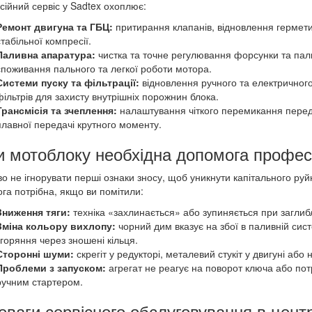
ійний сервіс у Sadtex охоплює:
Ремонт двигуна та ГБЦ:
притирання клапанів, відновлення гермети
стабільної компресії.
Паливна апаратура:
чистка та точне регулювання форсунки та пал
споживання пального та легкої роботи мотора.
Системи пуску та фільтрації:
відновлення ручного та електричного
фільтрів для захисту внутрішніх порожнин блока.
Трансмісія та зчеплення:
налаштування чіткого перемикання переда
плавної передачі крутного моменту.
и мотоблоку необхідна допомога профес
о не ігнорувати перші ознаки зносу, щоб уникнути капітального р
га потрібна, якщо ви помітили:
Зниження тяги:
техніка «захлинається» або зупиняється при заглиб
Зміна кольору вихлопу:
чорний дим вказує на збої в паливній сис
згоряння через зношені кільця.
Сторонні шуми:
скрегіт у редукторі, металевий стукіт у двигуні або
Проблеми з запуском:
агрегат не реагує на поворот ключа або потр
ручним стартером.
еваги сервісного обслуговування в центр