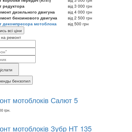
т коробки передач (КПП)
від 3 000 грн
т редуктора
від 3 000 грн
ремонт дизельного двигуна
від 4 000 грн
ремонт бензинового двигуна
від 2 500 грн
т декомпресора мотоблока
від 500 грн
ись всі ціни
 на ремонт
і
актні
ва
нду
іслати
укту,
ренды бензопил
комендуємо
ебує
вари
онт мотоблоків Салют 5
онту
00 грн.
онт мотоблоків Зубр НТ 135