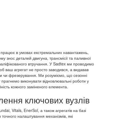
а працює в умовах екстремальних навантажень,
му знос деталей двигуна, трансмісії та паливної
аліфікованого втручання. У Sadtex ми проводимо
 щоб ваш агрегат не просто заводився, а видавав
нки чи фрезерування. Ми розуміємо, що сезонні
у прагнемо виконувати відновлювальні роботи у
ність кожного заміненого елемента.
лення ключових вузлів
ai, Vitals, EnerSol, а також агрегатів на базі
 точного налаштування механізмів, які