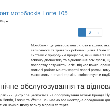
онт мотоблоків Forte 105
00 грн.
1
2
>
Мотоблок - це універсальна силова машина, як
запиленості та тривалих робочих циклів. Саме то
системи є природним процесом, який вимагає кв
глибоку діагностику та відновлення всіх вузлів,
паспортну потужність навіть під час важкої ора
польові роботи мають жорсткі часові рамки, том
максимально стислі терміни, забезпечуючи надій
нічне обслуговування та віднов
вісний центр спеціалізується на обслуговуванні техніки брендів Hyund
ів Honda, Loncin та Weima. Ми маємо все необхідне обладнання для
ться найбільшому впливу вібрації та тертя.