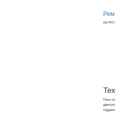
Рем
від 400.
Тех
Наш сер
двигун
піддаю