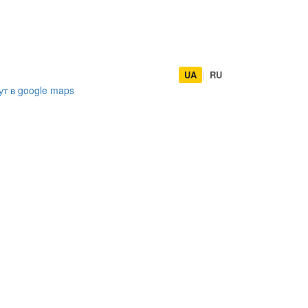
UA
|
RU
ут в
google maps