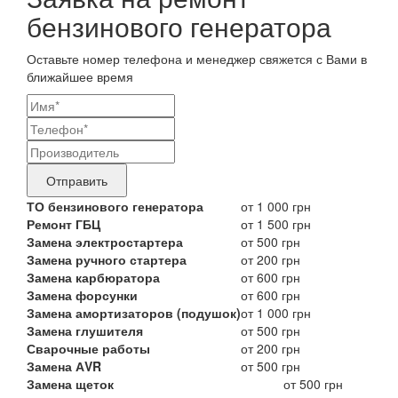
бензинового генератора
Оставьте номер телефона и менеджер свяжется с Вами в
ближайшее время
Ваши
контактные
Название
данные
бренда
Отправить
продукта,
ТО бензинового генератора
от 1 000 грн
Ремонт ГБЦ
от 1 500 грн
требующего
Замена электростартера
от 500 грн
ремонта
Замена ручного стартера
от 200 грн
Замена карбюратора
от 600 грн
Замена форсунки
от 600 грн
Замена амортизаторов (подушок)
от 1 000 грн
Замена глушителя
от 500 грн
Сварочные работы
от 200 грн
Замена АVR
от 500 грн
Замена щеток
от 500 грн