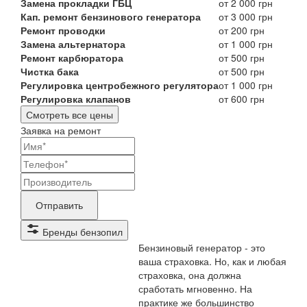
Замена прокладки ГБЦ
от 2 000 грн
Кап. ремонт бензинового генератора
от 3 000 грн
Ремонт проводки
от 200 грн
Замена альтернатора
от 1 000 грн
Ремонт карбюратора
от 500 грн
Чистка бака
от 500 грн
Регулировка центробежного регулятора
от 1 000 грн
Регулировка клапанов
от 600 грн
Смотреть все цены
Заявка на ремонт
Ваши
контактные
Название
данные
бренда
Отправить
продукта,
Бренды бензопил
требующего
Бензиновый генератор - это
ремонта
ваша страховка. Но, как и любая
страховка, она должна
сработать мгновенно. На
практике же большинство