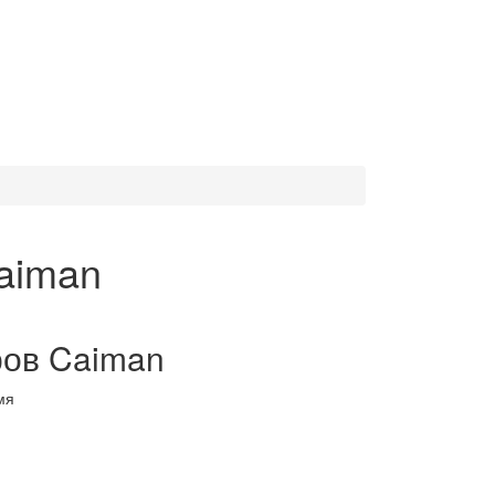
aiman
ров Caiman
мя