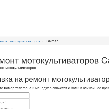
емонт мотокультиваторов
Caiman
монт мотокультиваторов C
явка на ремонт мотокультивато
те номер телефона и менеджер свяжется с Вами в ближайшее вре
и
актные
вание