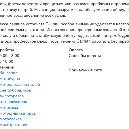
ть, фрезы перестали вращаться или возникли проблемы с трансм
ь технику в строй. Мы специализируемся на обслуживании оборудо
венное восстановление всех узлов.
ессе сервиса устройств Caiman особое внимание уделяется настро
ной системы двигателя. Использование проверенных запчастей к т
ю силу и обеспечить стабильную работу под высокой нагрузкой. До
ватора профессионалам, чтобы техника Caiman работала беспереб
 работы
Оплата
9:00-18:00
Способы оплаты
0-16:00
техники
Социальные сети
бензопил
мотобуров
 мотоопрыскивателей
снегоуборщиков
высоторезов
газонокосилок
 мотокосы
мотокультиваторов
мотоблоков
минитракторов