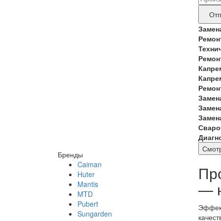
дан
бре
Отп
прод
Замен
Ремон
тре
Техни
рем
Ремон
Капре
Капре
Ремон
Замен
Замен
Замен
Сваро
Диагн
Смотр
Бренды
Caiman
Пр
Huter
— 
Mantis
MTD
Pubert
Эффект
Sungarden
качест