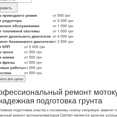
ные
нда
равить
укта,
а приводного ремня
от 500 грн
т редуктора
от 2 000 грн
бующего
ческое обслуживание
от 1 500 грн
онта
т топливной системы
от 1 000 грн
монт дизельного двигателя
от 4 000 грн
монт бензинового двигателя
от 2 500 грн
т КПП
от 2 000 грн
а троса
от 300 грн
а шкива
от 500 грн
а фрезы
от 500 грн
чные работы
от 200 грн
остика
от 500 грн
еть все цены
офессиональный ремонт мотоку
надежная подготовка грунта
ивная подготовка участка к посевному сезону напрямую зависит о
венный ремонт мотокультиваторов Caiman является залогом успешн