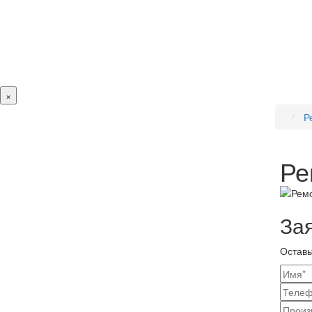
×
Р
Ре
За
Оставь
Ваш
конт
Наз