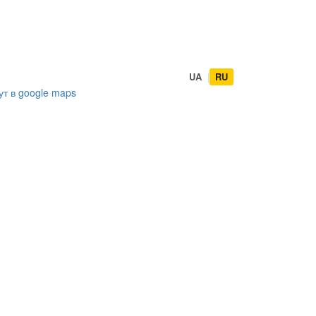
UA
|
RU
ут в
google maps