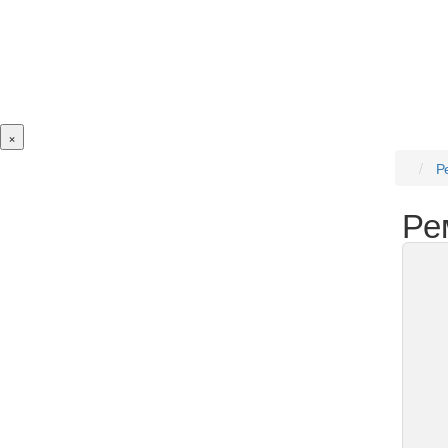
×
Р
Ре