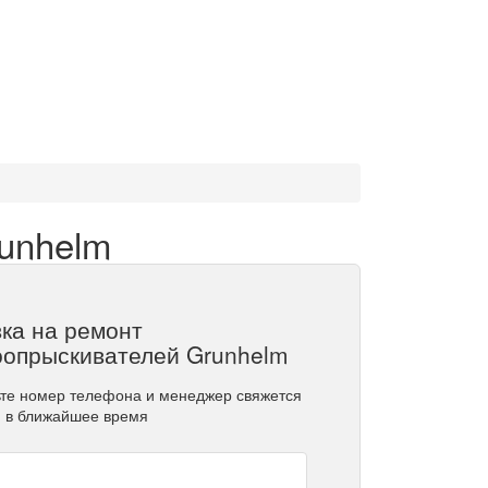
unhelm
ка на ремонт
оопрыскивателей Grunhelm
те номер телефона и менеджер свяжется
и в ближайшее время
и контактные данные
ание бренда продукта, требующего ремонта