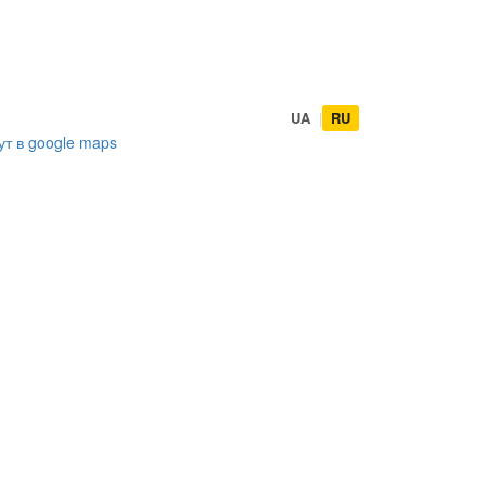
UA
|
RU
ут в
google maps