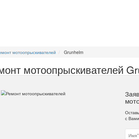
емонт мотоопрыскивателей
Grunhelm
монт мотоопрыскивателей Gr
Заяв
мот
Оставь
с Вам
Ваш
Назв