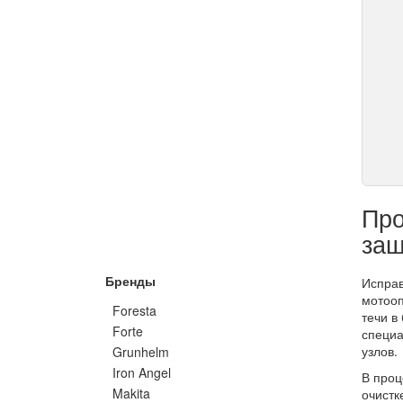
Про
защ
Бренды
Исправ
мотооп
Foresta
течи в
Forte
специа
узлов.
Grunhelm
Iron Angel
В проц
Makita
очистк