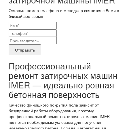
Оставьте номер телефона и менеджер свяжется с Вами в
ближайшее время
Ваши
контактные
Название
данные
бренда
Отправить
продукта,
Профессиональный
требующего
ремонт затирочных машин
ремонта
IMER — идеально ровная
бетонная поверхность
Качество финишного покрытия пола зависит от
безупречной работы оборудования, поэтому
профессиональный ремонт затирочных машин IMER
является необходимым условием для получения
идеально гладкого бетона. Если ваш агрегат начал