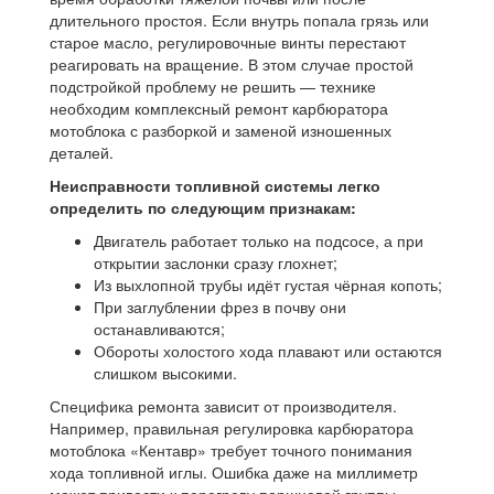
длительного простоя. Если внутрь попала грязь или
старое масло, регулировочные винты перестают
реагировать на вращение. В этом случае простой
подстройкой проблему не решить — технике
необходим комплексный ремонт карбюратора
мотоблока с разборкой и заменой изношенных
деталей.
Неисправности топливной системы легко
определить по следующим признакам:
Двигатель работает только на подсосе, а при
открытии заслонки сразу глохнет;
Из выхлопной трубы идёт густая чёрная копоть;
При заглублении фрез в почву они
останавливаются;
Обороты холостого хода плавают или остаются
слишком высокими.
Специфика ремонта зависит от производителя.
Например, правильная регулировка карбюратора
мотоблока «Кентавр» требует точного понимания
хода топливной иглы. Ошибка даже на миллиметр
может привести к перегреву поршневой группы.