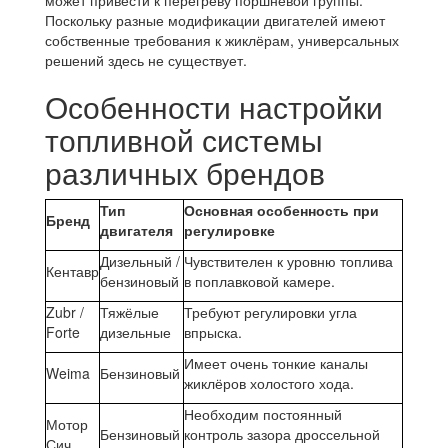
Поскольку разные модификации двигателей имеют
собственные требования к жиклёрам, универсальных
решений здесь не существует.
Особенности настройки
топливной системы
различных брендов
Тип
Основная особенность при
Бренд
двигателя
регулировке
Дизельный /
Чувствителен к уровню топлива
Кентавр
бензиновый
в поплавковой камере.
Zubr /
Тяжёлые
Требуют регулировки угла
Forte
дизельные
впрыска.
Имеет очень тонкие каналы
Weima
Бензиновый
жиклёров холостого хода.
Необходим постоянный
Мотор
Бензиновый
контроль зазора дроссельной
Сич