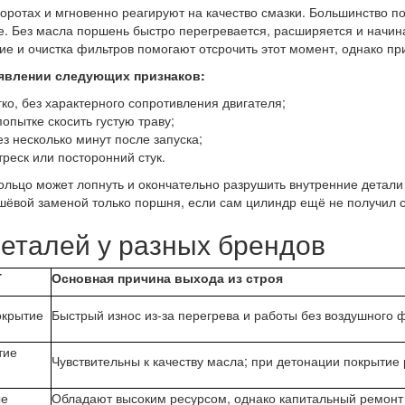
оротах и мгновенно реагируют на качество смазки. Большинство п
е. Без масла поршень быстро перегревается, расширяется и начина
ие и очистка фильтров помогают отсрочить этот момент, однако п
оявлении следующих признаков:
ко, без характерного сопротивления двигателя;
опытке скосить густую траву;
з несколько минут после запуска;
реск или посторонний стук.
ольцо может лопнуть и окончательно разрушить внутренние детал
шёвой заменой только поршня, если сам цилиндр ещё не получил 
еталей у разных брендов
Г
Основная причина выхода из строя
окрытие
Быстрый износ из-за перегрева и работы без воздушного 
тие
Чувствительны к качеству масла; при детонации покрытие
ые
Обладают высоким ресурсом, однако капитальный ремонт 