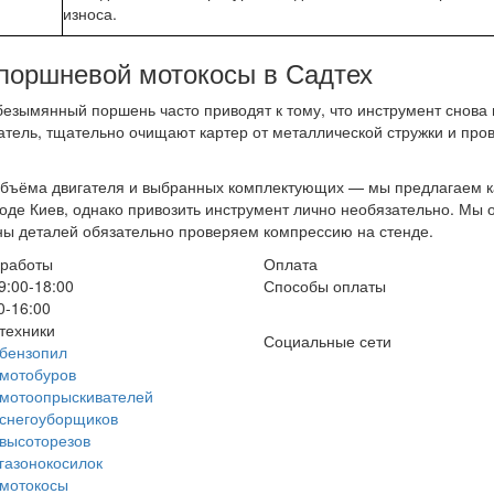
износа.
поршневой мотокосы в Садтех
езымянный поршень часто приводят к тому, что инструмент снова 
тель, тщательно очищают картер от металлической стружки и про
объёма двигателя и выбранных комплектующих — мы предлагаем ка
оде Киев, однако привозить инструмент лично необязательно. Мы 
ны деталей обязательно проверяем компрессию на стенде.
 работы
Оплата
9:00-18:00
Способы оплаты
0-16:00
техники
Социальные сети
бензопил
мотобуров
 мотоопрыскивателей
снегоуборщиков
высоторезов
газонокосилок
 мотокосы