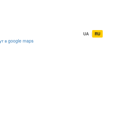
UA
|
RU
ут в
google maps