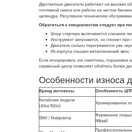
Двухтактные двигатели работают на высоких об
топливной смеси или работы на чистом бензин
цилиндра. Регулярное техническое обслуживан
Обратиться к специалистам следует при п
Шнур стартера вытягивается слишком лег
Инструмент запускается, но глохнет при п
Двигатель сильно перегревается уже чере
Из корпуса слышен металлический звон, т
Если игнорировать эти симптомы, поршневое к
сервисный центр позволяет обойтись более де
Особенности износа д
Бренд мотокосы
Особенность ЦП
Китайские модели
Хромированное п
(43cc/52cc)
Фирменное покры
Stihl / Husqvarna
Nikasil
Профессиональн