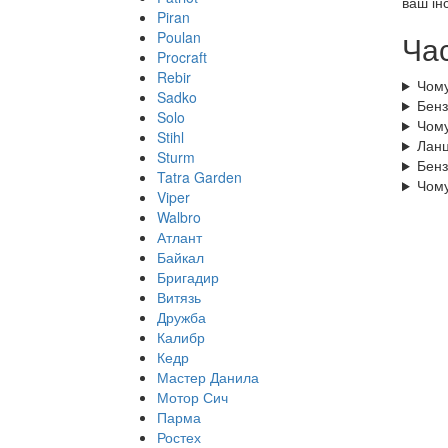
ваш ін
Piran
Poulan
Час
Procraft
Rebir
Чому
Sadko
Бенз
Solo
Чому
Stihl
Ланц
Sturm
Бенз
Tatra Garden
Чому
Viper
Walbro
Атлант
Байкал
Бригадир
Витязь
Дружба
Калибр
Кедр
Мастер Данила
Мотор Сич
Парма
Ростех