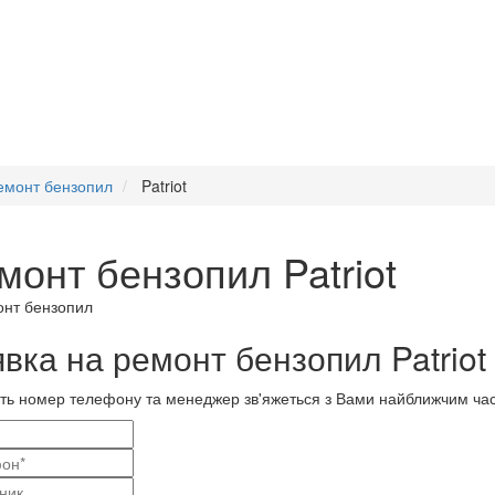
емонт бензопил
Patriot
монт бензопил Patriot
вка на ремонт бензопил Patriot
ть номер телефону та менеджер зв'яжеться з Вами найближчим ча
і
актні
ва