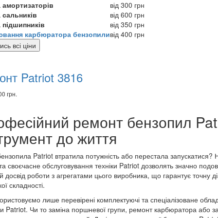
а амортизаторів
від 300 грн
 сальників
від 600 грн
 підшипників
від 350 грн
ювання карбюратора бензопили
від 400 грн
ись всі ціни
комендуємо
вари
нт Patriot 3816
00 грн.
офесійний ремонт бензопил Pat
трумент до життя
ензопила Patriot втратила потужність або перестала запускатися? Н
 та своєчасне обслуговування техніки Patriot дозволять значно подов
й досвід роботи з агрегатами цього виробника, що гарантує точну 
ої складності.
ористовуємо лише перевірені комплектуючі та спеціалізоване облад
и Patriot. Чи то заміна поршневої групи, ремонт карбюратора або 