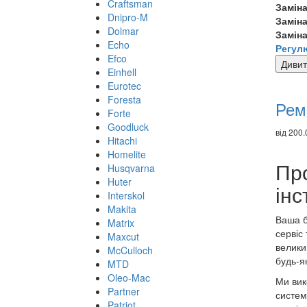
Craftsman
Замін
Dnipro-M
Заміна
Dolmar
Заміна
Echo
Регул
Efco
Дивит
Einhell
Ре
Eurotec
то
Foresta
Ремо
Forte
Goodluck
від 200.
Hitachi
Homelite
Пр
Husqvarna
Huter
інс
Interskol
Makita
Ваша б
Matrix
сервіс
Maxcut
велики
McCulloch
будь-як
MTD
Oleo-Mac
Ми вик
Partner
систем
Patriot