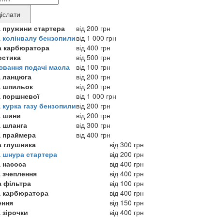
нду
іслати
укту,
а пружини стартера
від 200 грн
а колінвалу бензопили
від 1 000 грн
а карбюратора
від 400 грн
ебує
остика
від 500 грн
ювання подачі масла
від 100 грн
онту
а ланцюга
від 200 грн
а шпильок
від 200 грн
а поршневої
від 1 000 грн
 курка газу бензопили
від 200 грн
а шини
від 200 грн
а шланга
від 300 грн
а праймера
від 400 грн
а глушника
від 300 грн
а шнура стартера
від 200 грн
а насоса
від 400 грн
 зчеплення
від 400 грн
а фільтра
від 100 грн
а карбюратора
від 400 грн
ення
від 150 грн
 зірочки
від 400 грн