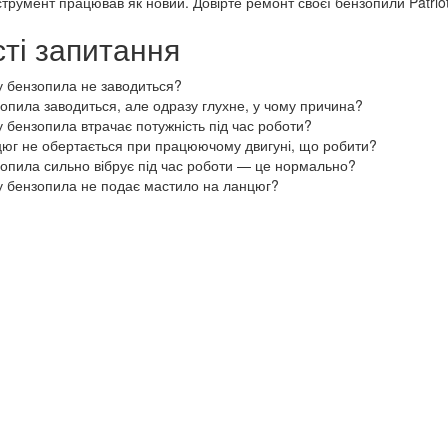
струмент працював як новий. Довірте ремонт своєї бензопили Patriot
ті запитання
 бензопила не заводиться?
опила заводиться, але одразу глухне, у чому причина?
 бензопила втрачає потужність під час роботи?
юг не обертається при працюючому двигуні, що робити?
опила сильно вібрує під час роботи — це нормально?
 бензопила не подає мастило на ланцюг?