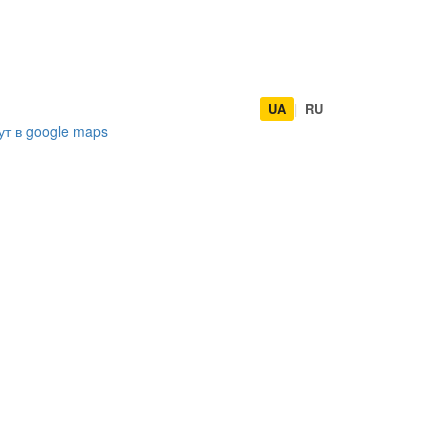
UA
|
RU
ут в
google maps