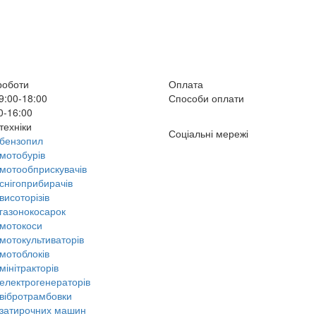
роботи
Оплата
9:00-18:00
Способи оплати
0-16:00
техніки
Соціальні мережі
бензопил
мотобурів
мотообприскувачів
снігоприбирачів
висоторізів
газонокосарок
мотокоси
мотокультиваторів
мотоблоків
мінітракторів
електрогенераторів
вібротрамбовки
затирочних машин