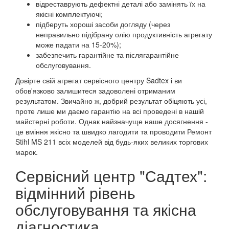
відреставрують дефектні деталі або замінять їх на
якісні комплектуючі;
підберуть хороші засоби догляду (через
неправильно підібрану олію продуктивність агрегату
може падати на 15-20%);
забезпечить гарантійне та післягарантійне
обслуговування.
Довірте свій агрегат сервісного центру Sadtex і ви
обов'язково залишитеся задоволені отриманим
результатом. Звичайно ж, добрий результат обіцяють усі,
проте лише ми даємо гарантію на всі проведені в нашій
майстерні роботи. Однак найзначуще наше досягнення -
це вміння якісно та швидко лагодити та проводити Ремонт
Stihl MS 211 всіх моделей від будь-яких великих торгових
марок.
Сервісний центр "Садтех":
відмінний рівень
обслуговування та якісна
діагностика