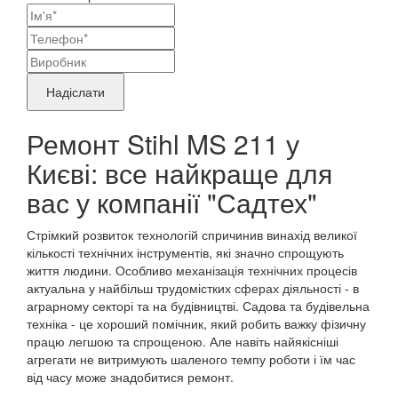
Ваші
контактні
Назва
дані
бренду
Надіслати
продукту,
Ремонт Stihl MS 211 у
що
Києві: все найкраще для
потребує
ремонту
вас у компанії "Садтех"
Стрімкий розвиток технологій спричинив винахід великої
кількості технічних інструментів, які значно спрощують
життя людини. Особливо механізація технічних процесів
актуальна у найбільш трудомістких сферах діяльності - в
аграрному секторі та на будівництві. Садова та будівельна
техніка - це хороший помічник, який робить важку фізичну
працю легшою та спрощеною. Але навіть найякісніші
агрегати не витримують шаленого темпу роботи і їм час
від часу може знадобитися ремонт.