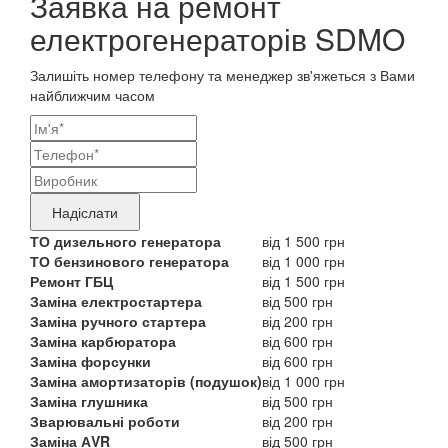
Заявка на ремонт
електрогенераторів SDMO
Залишіть номер телефону та менеджер зв'яжеться з Вами
найближчим часом
Ваші
контактні
Назва
дані
бренду
Надіслати
продукту,
ТО дизельного генератора
від 1 500 грн
ТО бензинового генератора
від 1 000 грн
що
Ремонт ГБЦ
від 1 500 грн
потребує
Заміна електростартера
від 500 грн
Заміна ручного стартера
від 200 грн
ремонту
Заміна карбюратора
від 600 грн
Заміна форсунки
від 600 грн
Заміна амортизаторів (подушок)
від 1 000 грн
Заміна глушника
від 500 грн
Зварювальні роботи
від 200 грн
Заміна АVR
від 500 грн