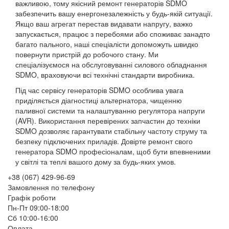
важливою, тому якісний ремонт генераторів SDMO
забезпечить вашу енергонезалежність у будь-якій ситуації.
Якщо ваш агрегат перестав видавати напругу, важко
запускається, працює з перебоями або споживає занадто
багато пального, наші спеціалісти допоможуть швидко
повернути пристрій до робочого стану. Ми
спеціалізуємося на обслуговуванні силового обладнання
SDMO, враховуючи всі технічні стандарти виробника.
Під час сервісу генераторів SDMO особлива увага
приділяється діагностиці альтернатора, чищенню
паливної системи та налаштуванню регулятора напруги
(AVR). Використання перевірених запчастин до техніки
SDMO дозволяє гарантувати стабільну частоту струму та
безпеку підключених приладів. Довірте ремонт свого
генератора SDMO професіоналам, щоб бути впевненими
у світлі та теплі вашого дому за будь-яких умов.
+38 (067) 429-96-69
Замовлення по телефону
Графік роботи
Пн-Пт 09:00-18:00
Сб 10:00-16:00
Оплата