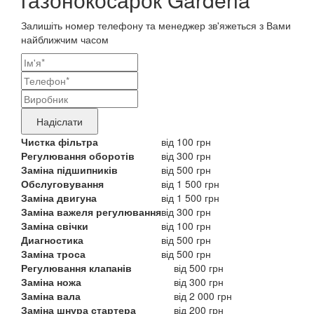
Залишіть номер телефону та менеджер зв'яжеться з Вами
найближчим часом
Ваші
контактні
Назва
дані
бренду
Надіслати
продукту,
Чистка фільтра
від 100 грн
Регулювання оборотів
від 300 грн
що
Заміна підшипників
від 500 грн
потребує
Обслуговування
від 1 500 грн
Заміна двигуна
від 1 500 грн
ремонту
Заміна важеля регулювання
від 300 грн
Заміна свічки
від 100 грн
Диагностика
від 500 грн
Заміна троса
від 500 грн
Регулювання клапанів
від 500 грн
Заміна ножа
від 300 грн
Заміна вала
від 2 000 грн
Заміна шнура стартера
від 200 грн