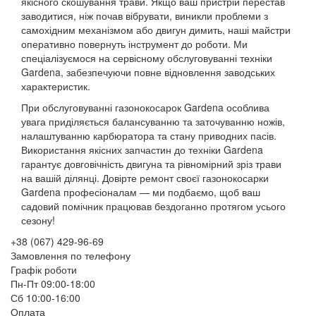
якісного скошування трави. Якщо ваш пристрій перестав
заводитися, ніж почав вібрувати, виникли проблеми з
самохідним механізмом або двигун димить, наші майстри
оперативно повернуть інструмент до роботи. Ми
спеціалізуємося на сервісному обслуговуванні техніки
Gardena, забезпечуючи повне відновлення заводських
характеристик.
При обслуговуванні газонокосарок Gardena особлива
увага приділяється балансуванню та заточуванню ножів,
налаштуванню карбюратора та стану приводних пасів.
Використання якісних запчастин до техніки Gardena
гарантує довговічність двигуна та рівномірний зріз трави
на вашій ділянці. Довірте ремонт своєї газонокосарки
Gardena професіоналам — ми подбаємо, щоб ваш
садовий помічник працював бездоганно протягом усього
сезону!
+38 (067) 429-96-69
Замовлення по телефону
Графік роботи
Пн-Пт 09:00-18:00
Сб 10:00-16:00
Оплата