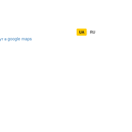
UA
|
RU
ут в
google maps