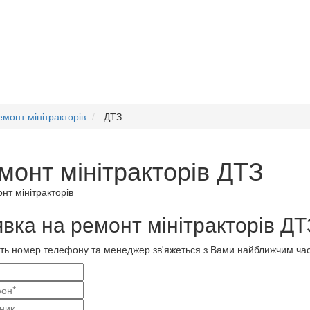
емонт мінітракторів
ДТЗ
монт мінітракторів ДТЗ
вка на ремонт мінітракторів ДТ
ть номер телефону та менеджер зв'яжеться з Вами найближчим ча
і
актні
ва