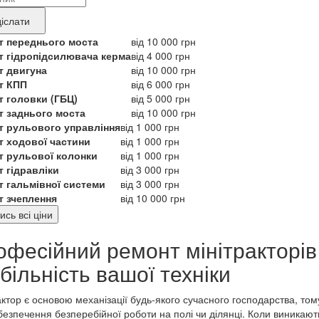
нду
іслати
укту,
т переднього моста
від 10 000 грн
т гідропідсилювача керма
від 4 000 грн
т двигуна
від 10 000 грн
ебує
т КПП
від 6 000 грн
т головки (ГБЦ)
від 5 000 грн
онту
т заднього моста
від 10 000 грн
т рульового управління
від 1 000 грн
т ходової частини
від 1 000 грн
т рульової колонки
від 1 000 грн
 гідравліки
від 3 000 грн
т гальмівної системи
від 3 000 грн
т зчеплення
від 10 000 грн
ись всі ціни
фесійний ремонт мінітракторів
більність вашої техніки
актор є основою механізації будь-якого сучасного господарства, том
безпечення безперебійної роботи на полі чи ділянці. Коли виникають