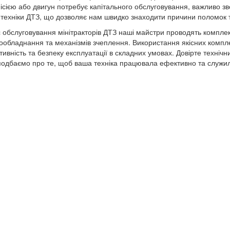
ісією або двигун потребує капітального обслуговування, важливо зв
і техніки ДТЗ, що дозволяє нам швидко знаходити причини поломок т
с обслуговування мінітракторів ДТЗ наші майстри проводять комплек
ообладнання та механізмів зчеплення. Використання якісних компле
тивність та безпеку експлуатації в складних умовах. Довірте техніч
одбаємо про те, щоб ваша техніка працювала ефективно та служила