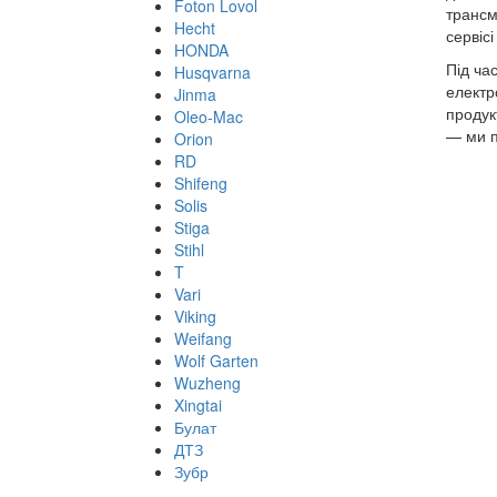
Foton Lovol
трансм
Hecht
сервіс
HONDA
Під ча
Husqvarna
електр
Jinma
продук
Oleo-Mac
— ми п
Orion
RD
Shifeng
Solis
Stiga
Stihl
T
Vari
Viking
Weifang
Wolf Garten
Wuzheng
Xingtai
Булат
ДТЗ
Зубр