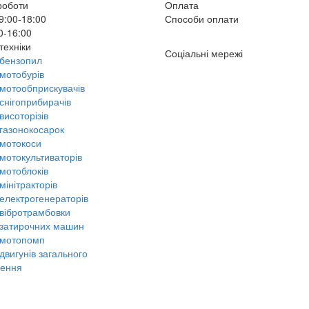
роботи
Оплата
9:00-18:00
Способи оплати
0-16:00
техніки
Соціальні мережі
бензопил
мотобурів
мотообприскувачів
снігоприбирачів
висоторізів
газонокосарок
мотокоси
мотокультиваторів
мотоблоків
мінітракторів
електрогенераторів
вібротрамбовки
затирочних машин
 мотопомп
двигунів загального
чення