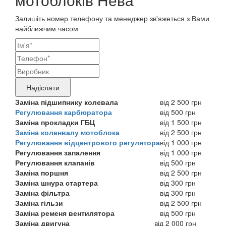
Залишіть номер телефону та менеджер зв'яжеться з Вами
найближчим часом
Ваші
контактні
Назва
дані
бренду
Надіслати
продукту,
Заміна підшипнику колевала
від 2 500 грн
Регулювання карбюратора
від 500 грн
що
Заміна прокладки ГБЦ
від 1 500 грн
потребує
Заміна коленвалу мотоблока
від 2 500 грн
Регулювання відцентрового регулятора
від 1 000 грн
ремонту
Регулювання запалення
від 1 000 грн
Регулювання клапанів
від 500 грн
Заміна поршня
від 2 500 грн
Заміна шнура стартера
від 300 грн
Заміна фільтра
від 300 грн
Заміна гільзи
від 2 500 грн
Заміна ременя вентилятора
від 500 грн
Заміна двигуна
від 2 000 грн