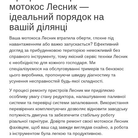
мотокос Лесник —
ідеальний порядок на
вашій ділянці
Ваша мотокоса Лесник втратила оберти, глохне під
навантаженням або важко запускається? Ефективний
догляд за прибудинковою територією неможливий без
справного інструменту, тому якісний сервіс техніки Лесник
є необхідністю для кожного господаря. Ми
спеціалізуємося на обслуговуванні тримерів та бензокос
цього виробника, пропонуючи швидку діагностику та
усунення несправностей будь-якої складності.
У процесі ремонту пристроїв Лесник ми приділяємо
особливу увагу стану редуктора, налаштуванню паливної
системи та перевірці системи запалювання. Використання
перевірених комплектуючих дозволяє відновити заводську
потужність двигуна та забезпечити стабільну роботу
різальної гарнітури. Довірте ремонт своєї мотокоси Лесник
фахівцям, щоб ваш сад завжди виглядав охайно, а робота
з інструментом була легкою та продуктивною.