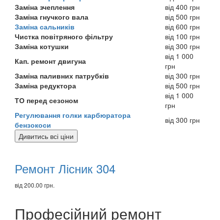
Заміна зчеплення
від 400 грн
Заміна гнучкого вала
від 500 грн
Заміна сальників
від 600 грн
Чистка повітряного фільтру
від 100 грн
Заміна котушки
від 300 грн
від 1 000
Кап. ремонт двигуна
грн
Заміна паливних патрубків
від 300 грн
Заміна редуктора
від 500 грн
від 1 000
ТО перед сезоном
грн
Регулювання голки карбюратора
від 300 грн
бензокоси
Дивитись всі ціни
Рекомендуємо
товари
Ремонт Лісник 304
від 200.00 грн.
Професійний ремонт