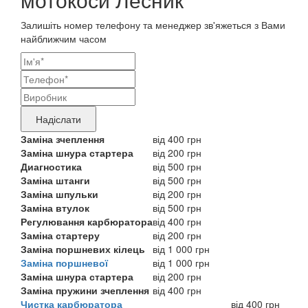
Залишіть номер телефону та менеджер зв'яжеться з Вами
найближчим часом
Ваші
контактні
Назва
дані
бренду
Надіслати
продукту,
Заміна зчеплення
від 400 грн
Заміна шнура стартера
від 200 грн
що
Диагностика
від 500 грн
потребує
Заміна штанги
від 500 грн
Заміна шпульки
від 200 грн
ремонту
Заміна втулок
від 500 грн
Регулювання карбюратора
від 400 грн
Заміна стартеру
від 200 грн
Заміна поршневих кілець
від 1 000 грн
Заміна поршневої
від 1 000 грн
Заміна шнура стартера
від 200 грн
Заміна пружини зчеплення
від 400 грн
Чистка карбюратора
від 400 грн