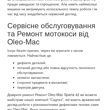
працю швидшою та спрощеною. Але навіть найякісніші
машини не витримують колосального темпу роботи і їм
час від часу знадобиться сервісний догляд.
Сервісне обслуговування
та Ремонт мотокоси від
Oleo-Mac
Існує безліч причин, через які агрегати з часом
ламаються. Найчастіше це:
дефекти деталей;
поганий догляд або повна відсутність технічного
обслуговування;
неякісні запчастини;
сторонні предмети в механізмі;
перегрів двигуна.
Довірити ремонт Ремонт Oleo-Mac Sparta 42 ви можете
майстрам нашої компанії "Садтех", які мають вражаючий
досвід роботи з різноманітними дефектами техніки саме
від Oleo-Mac. Вони допоможуть вам: