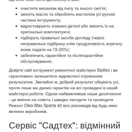
очистити механізм від пилу та іншого сміття;
змінять масло та оброблять мастилом усі рухомі
частини інструменту;
відреставрують зламані деталі або змінять їх на
оригінальні комплектуючі;
підберуть правильні засоби догляду (через
неправильно підібрану олію продуктивність агрегату
може падати на 15-20%);
забезпечить гарантійне та післягарантійне
обслуговування.
Довірте свій інструмент ремонтної майстерні Sadtex і ви
гарантовано залишитеся задоволені отриманим
результатом. Звичайно ж, добрий результат обіцяють усі,
проте лише ми даємо гарантію на всі проведені в нашій
майстерні роботи. Однак найважливіше наше досягнення
- це вміння на совість і швидко лагодити та проводити
Ремонт Oleo-Mac Sparta 42 всіх різновидів від будь-яких
великих виробників.
Сервіс "Садтех": відмінний