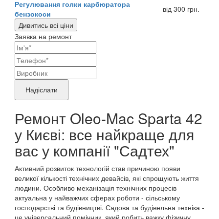
Регулювання голки карбюратора
від 300 грн.
бензокоси
Дивитись всі ціни
Заявка на ремонт
Ваші
контактні
Назва
дані
бренду
Надіслати
продукту,
Ремонт Oleo-Mac Sparta 42
що
у Києві: все найкраще для
потребує
ремонту
вас у компанії "Садтех"
Активний розвиток технологій став причиною появи
великої кількості технічних девайсів, які спрощують життя
людини. Особливо механізація технічних процесів
актуальна у найважчих сферах роботи - сільському
господарстві та будівництві. Садова та будівельна техніка -
це універсальний помічник, який робить важку фізичну