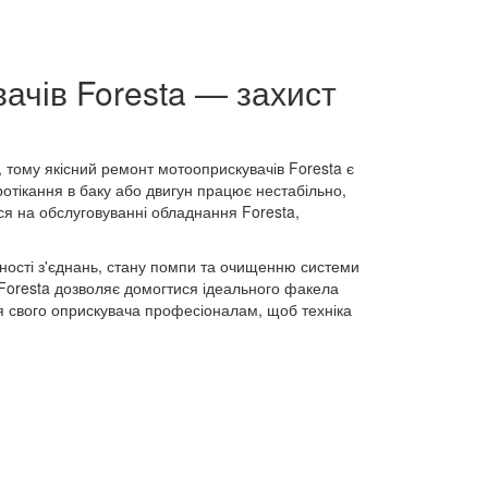
ачів Foresta — захист
 тому якісний ремонт мотооприскувачів Foresta є
ротікання в баку або двигун працює нестабільно,
я на обслуговуванні обладнання Foresta,
чності з'єднань, стану помпи та очищенню системи
 Foresta дозволяє домогтися ідеального факела
ня свого оприскувача професіоналам, щоб техніка