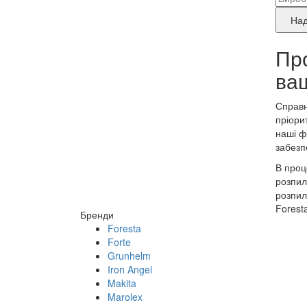
дані
бре
Над
прод
Пр
що
ва
потр
рем
Справн
пріори
наші ф
забезп
В проц
розпил
розпил
Forest
Бренди
Foresta
Forte
Grunhelm
Iron Angel
Makita
Marolex