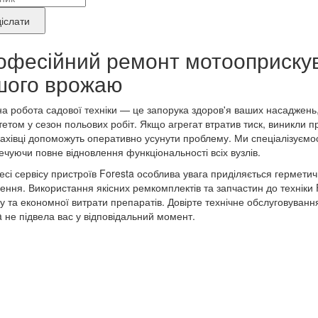
нду
іслати
укту,
офесійний ремонт мотооприскув
шого врожаю
ебує
онту
а робота садової техніки — це запорука здоров'я ваших насаджень,
тетом у сезон польових робіт. Якщо агрегат втратив тиск, виникли п
ахівці допоможуть оперативно усунути проблему. Ми спеціалізуємос
ечуючи повне відновлення функціональності всіх вузлів.
есі сервісу пристроїв Foresta особлива увага приділяється гермети
ення. Використання якісних ремкомплектів та запчастин до техніки
у та економної витрати препаратів. Довірте технічне обслуговуван
a не підвела вас у відповідальний момент.