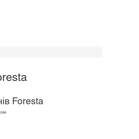
resta
ів Foresta
сом