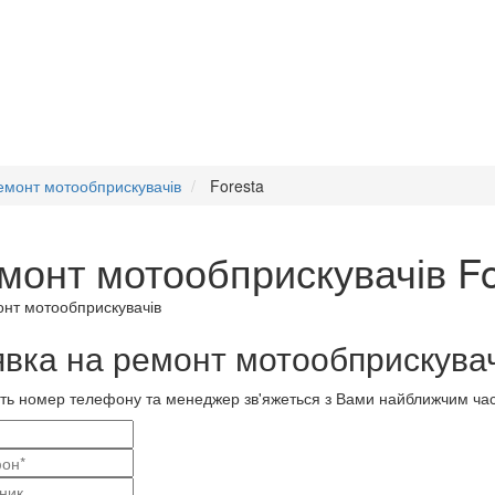
емонт мотообприскувачів
Foresta
монт мотообприскувачів Fo
вка на ремонт мотообприскувач
ть номер телефону та менеджер зв'яжеться з Вами найближчим ча
і
актні
ва