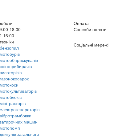
роботи
Оплата
9:00-18:00
Способи оплати
0-16:00
техніки
Соціальні мережі
бензопил
мотобурів
мотообприскувачів
снігоприбирачів
висоторізів
газонокосарок
мотокоси
мотокультиваторів
мотоблоків
мінітракторів
електрогенераторів
вібротрамбовки
затирочних машин
 мотопомп
двигунів загального