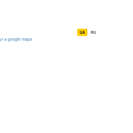
UA
|
RU
ут в
google maps