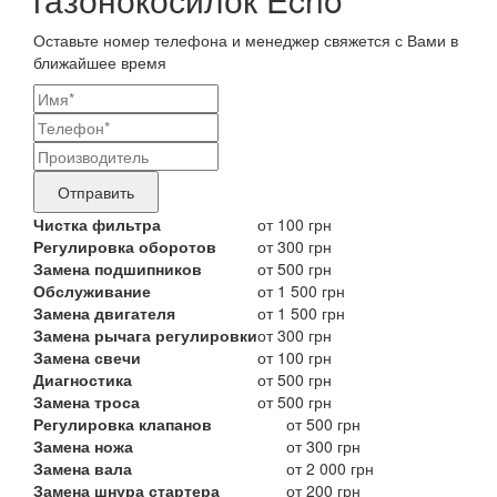
Оставьте номер телефона и менеджер свяжется с Вами в
ближайшее время
Ваши
контактные
Название
данные
бренда
Отправить
продукта,
Чистка фильтра
от 100 грн
Регулировка оборотов
от 300 грн
требующего
Замена подшипников
от 500 грн
ремонта
Обслуживание
от 1 500 грн
Замена двигателя
от 1 500 грн
Замена рычага регулировки
от 300 грн
Замена свечи
от 100 грн
Диагностика
от 500 грн
Замена троса
от 500 грн
Регулировка клапанов
от 500 грн
Замена ножа
от 300 грн
Замена вала
от 2 000 грн
Замена шнура стартера
от 200 грн