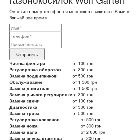
Оставьте номер телефона и менеджер свяжется с Вами в
ближайшее время
Ваши
контактные
Название
данные
бренда
Отправить
продукта,
Чистка фильтра
от 100 грн
Регулировка оборотов
от 300 грн
требующего
Замена подшипников
от 500 грн
ремонта
Обслуживание
от 1 500 грн
Замена двигателя
от 1 500 грн
Замена рычага регулировки
от 300 грн
Замена свечи
от 100 грн
Диагностика
от 500 грн
Замена троса
от 500 грн
Регулировка клапанов
от 500 грн
Замена ножа
от 300 грн
Замена вала
от 2 000 грн
Замена шнура стартера
от 200 грн