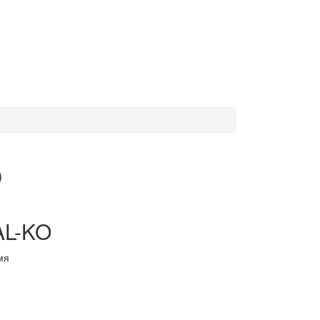
O
AL-KO
мя