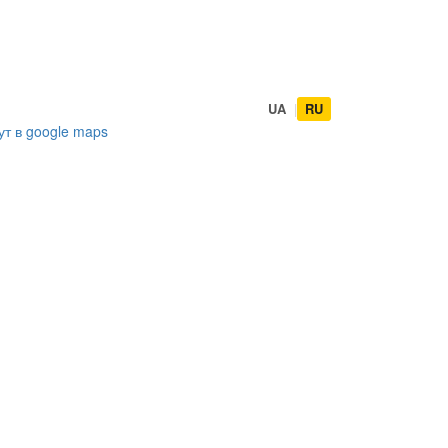
UA
|
RU
ут в
google maps