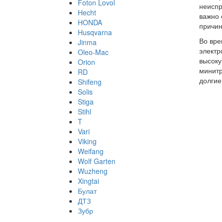
Foton Lovol
неиспр
Hecht
важно 
HONDA
причин
Husqvarna
Во вре
Jinma
электр
Oleo-Mac
высоку
Orion
минитр
RD
долгие
Shifeng
Solis
Stiga
Stihl
T
Vari
Viking
Weifang
Wolf Garten
Wuzheng
Xingtai
Булат
ДТЗ
Зубр