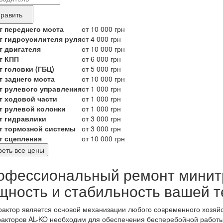
ные
нда
равить
укта,
т переднего моста
от 10 000 грн
т гидроусилителя руля
от 4 000 грн
бующего
т двигателя
от 10 000 грн
онта
т КПП
от 6 000 грн
т головки (ГБЦ)
от 5 000 грн
т заднего моста
от 10 000 грн
т рулевого управления
от 1 000 грн
т ходовой части
от 1 000 грн
т рулевой колонки
от 1 000 грн
т гидравлики
от 3 000 грн
т тормозной системы
от 3 000 грн
т сцепления
от 10 000 грн
еть все цены
офессиональный ремонт минит
щность и стабильность вашей т
актор является основой механизации любого современного хозяйс
акторов AL-KO необходим для обеспечения бесперебойной работы 