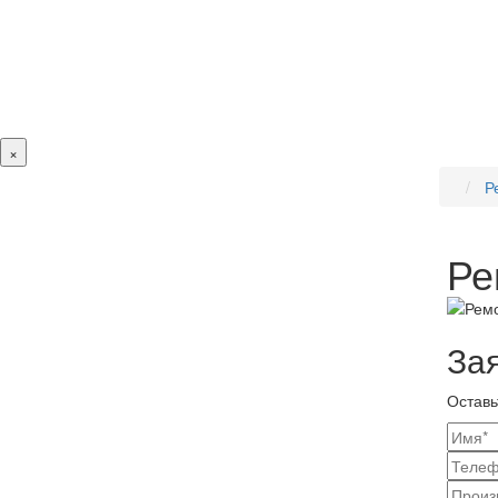
×
Р
Ре
За
Оставь
Ваш
конт
Наз