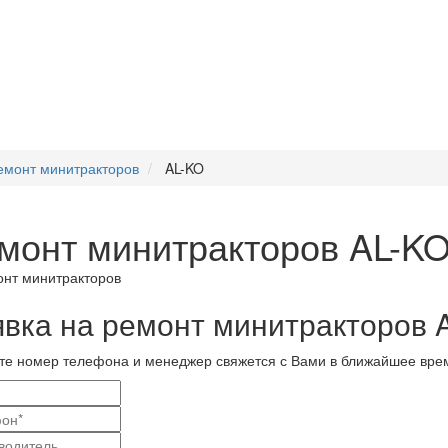
емонт минитракторов
AL-KO
монт минитракторов AL-K
явка на ремонт минитракторов 
те номер телефона и менеджер свяжется с Вами в ближайшее вре
и
актные
вание