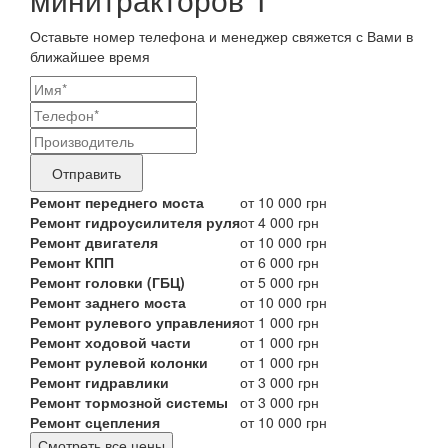
Оставьте номер телефона и менеджер свяжется с Вами в
ближайшее время
Ваши
контактные
Название
данные
бренда
Отправить
продукта,
Ремонт переднего моста
от 10 000 грн
Ремонт гидроусилителя руля
от 4 000 грн
требующего
Ремонт двигателя
от 10 000 грн
ремонта
Ремонт КПП
от 6 000 грн
Ремонт головки (ГБЦ)
от 5 000 грн
Ремонт заднего моста
от 10 000 грн
Ремонт рулевого управления
от 1 000 грн
Ремонт ходовой части
от 1 000 грн
Ремонт рулевой колонки
от 1 000 грн
Ремонт гидравлики
от 3 000 грн
Ремонт тормозной системы
от 3 000 грн
Ремонт сцепления
от 10 000 грн
Смотреть все цены