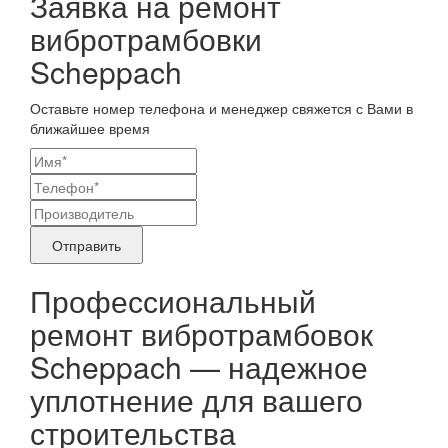
Заявка на ремонт
вибротрамбовки
Scheppach
Оставьте номер телефона и менеджер свяжется с Вами в
ближайшее время
Ваши
контактные
Название
данные
бренда
Отправить
продукта,
Профессиональный
требующего
ремонт вибротрамбовок
ремонта
Scheppach — надежное
уплотнение для вашего
строительства