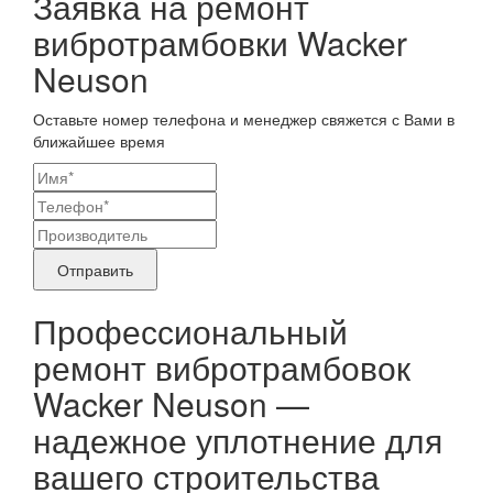
Заявка на ремонт
вибротрамбовки Wacker
Neuson
Оставьте номер телефона и менеджер свяжется с Вами в
ближайшее время
Ваши
контактные
Название
данные
бренда
Отправить
продукта,
Профессиональный
требующего
ремонт вибротрамбовок
ремонта
Wacker Neuson —
надежное уплотнение для
вашего строительства