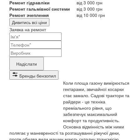
Ремонт гідравліки
від 3 000 грн
Ремонт гальмівної системи
від 3 000 грн
Ремонт зчеплення
від 10 000 грн
Дивитись всі ціни
Заявка на ремонт
Ваші
контактні
Назва
дані
бренду
Надіслати
продукту,
Бренды бензопил
що
Коли площа газону вимірюється
потребує
гектарами, звичайної косарки
стає замало. Садові трактори та
ремонту
райдери - це техніка
преміального рівня, що
забезпечує максимальний
комфорт та продуктивність.
Основна відмінність між ними
полягає у маневреності та розташуванні ріжучої деки,
проте обидва види машин мають складну трансмісію,