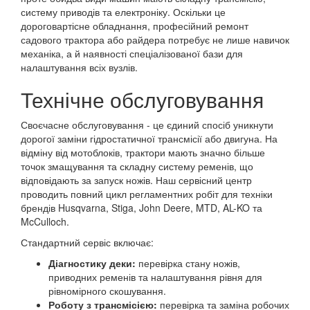
систему приводів та електроніку. Оскільки це
дороговартісне обладнання, професійний ремонт
садового трактора або райдера потребує не лише навичок
механіка, а й наявності спеціалізованої бази для
налаштування всіх вузлів.
Технічне обслуговування
Своєчасне обслуговування - це єдиний спосіб уникнути
дорогої заміни гідростатичної трансмісії або двигуна. На
відміну від мотоблоків, трактори мають значно більше
точок змащування та складну систему ременів, що
відповідають за запуск ножів. Наш сервісний центр
проводить повний цикл регламентних робіт для техніки
брендів Husqvarna, Stiga, John Deere, MTD, AL-KO та
McCulloch.
Стандартний сервіс включає:
Діагностику деки:
перевірка стану ножів,
приводних ременів та налаштування рівня для
рівномірного скошування.
Роботу з трансмісією:
перевірка та заміна робочих