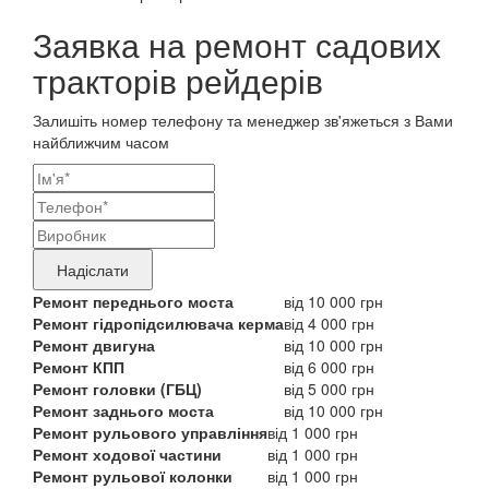
Заявка на ремонт садових
тракторів рейдерів
Залишіть номер телефону та менеджер зв'яжеться з Вами
найближчим часом
Ваші
контактні
Назва
дані
бренду
Надіслати
продукту,
Ремонт переднього моста
від 10 000 грн
Ремонт гідропідсилювача керма
від 4 000 грн
що
Ремонт двигуна
від 10 000 грн
потребує
Ремонт КПП
від 6 000 грн
Ремонт головки (ГБЦ)
від 5 000 грн
ремонту
Ремонт заднього моста
від 10 000 грн
Ремонт рульового управління
від 1 000 грн
Ремонт ходової частини
від 1 000 грн
Ремонт рульової колонки
від 1 000 грн