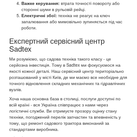
Важке керування:
втрата точності повороту або
сторонні шуми в рульовій рейці.
Електричні збої:
техніка не реагує на ключ
запалювання або мимовільно зупиняється під час
роботи.
Експертний сервісний центр
Sadtex
Ми розуміємо, що садова техніка такого класу - це
серйозна інвестиція. Тому в Sadtex ми фокусуємося на
якості кожної деталі. Наш сервісний центр територіально
розташований у місті Київ, де ми маємо все необхідне для
точного відновлення складних механічних та гідравлічних
вузлів.
Хоча наша основна база в столиці, послуги доступні по
всій країні - вся Україна співпрацює з нами через
логістичні служби. Ви отримуєте прозору оцінку стану
техніки, погоджений перелік запчастин та впевненість у
тому, що ремонт садового трактора виконаний за
стандартами виробника.