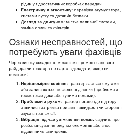
рідин у гідростатичних коробках передач.
Електричну діагностику:
перевірка акумулятора,
системи пуску та датчиків безпеки.
Догляд за двигуном:
чистка паливної системи,
заміна оливи та фільтрів.
Ознаки несправностей, що
потребують уваги фахівців
Через високу складність механізмів, ремонт садового
райдера чи трактора не варто відкладати, якщо ви
помітили:
Нерівномірне косіння:
трава зрізається смугами
або залишаються нескошені ділянки (проблеми з
геометрією деки або тупими ножами).
Проблеми з рухом:
трактор погано їде під гору,
з’явилися затримки при зміні швидкості чи сторонні
звуки в трансмісії.
Вібрація під час увімкнення ножів:
свідчить про
розбалансування ріжучих елементів або знос
підшипників шпинделів.