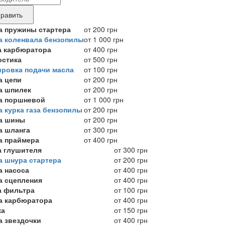
ные
нда
равить
укта,
а пружины стартера
от 200 грн
а коленвала бензопилы
от 1 000 грн
бующего
а карбюратора
от 400 грн
онта
остика
от 500 грн
ировка подачи масла
от 100 грн
а цепи
от 200 грн
а шпилек
от 200 грн
а поршневой
от 1 000 грн
а курка газа бензопилы
от 200 грн
а шины
от 200 грн
а шланга
от 300 грн
а праймера
от 400 грн
а глушителя
от 300 грн
а шнура стартера
от 200 грн
а насоса
от 400 грн
а сцепления
от 400 грн
а фильтра
от 100 грн
а карбюратора
от 400 грн
ка
от 150 грн
а звездочки
от 400 грн