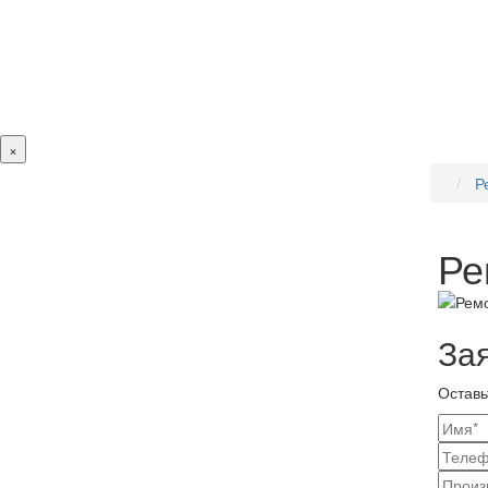
×
Р
Ре
За
Оставь
Ваш
конт
Наз