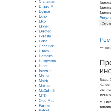
Craftsman
Замен
Dnipro-M
Замен
Dolmar
Замен
Echo
Регул
Efco
Смотр
Einhell
Ре
Eurotec
то
Foresta
Рем
Forte
Goodluck
от 200.0
Hitachi
Homelite
Пр
Husqvarna
Huter
ин
Interskol
Makita
Ваша б
Matrix
Качест
Maxcut
эксплу
McCulloch
точную
MTD
Oleo-Mac
Мы исп
Partner
топлив
Patriot