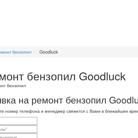
емонт бензопил
Goodluck
монт бензопил Goodluck
явка на ремонт бензопил Goodl
те номер телефона и менеджер свяжется с Вами в ближайшее вре
и
актные
вание