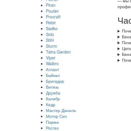
— мы п
Piran
профес
Poulan
Procraft
Ча
Rebir
Sadko
Поче
Solo
Бенз
Stihl
Поче
Sturm
Цепь
Tatra Garden
Бенз
Viper
Поче
Walbro
Атлант
Байкал
Бригадир
Витязь
Дружба
Калибр
Кедр
Мастер Данила
Мотор Сич
Парма
Ростех