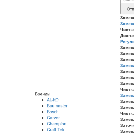
дан
бре
Отп
прод
Замен
Замен
тре
Чистк
рем
Диагн
Регул
Замен
Замен
Замен
Замен
Замен
Замен
Замен
Чистк
Бренды
Замен
AL-KO
Замен
Baumaster
Замен
Bosch
Чистк
Carver
Замен
Champion
Заточ
Craft Tek
Замен