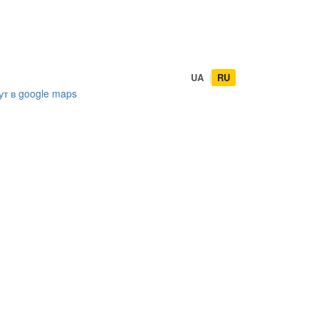
UA
|
RU
ут в
google maps