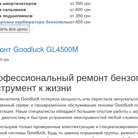
а амортизаторов
от 300 грн
а сальников
от 600 грн
а подшипников
от 350 грн
ировка карбюратора бензопилы
от 400 грн
еть все цены
комендуем
вары
онт Goodluck GL4500M
0 грн.
офессиональный ремонт бензо
струмент к жизни
ензопила Goodluck потеряла мощность или перестала запускаться
венный сервис и своевременное обслуживание техники Goodluck по
атации. Наши специалисты обладают большим опытом работы с агр
 диагностику и быстрое устранение неисправностей любой сложно
ользуем только проверенные комплектующие и специализированно
ной системы Goodluck. Будь то замена поршневой группы, ремонт