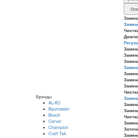
дан
бре
Отп
прод
Замен
Замен
тре
Чистк
рем
Диагн
Регул
Замен
Замен
Замен
Замен
Замен
Замен
Замен
Чистк
Бренды
Замен
AL-KO
Замен
Baumaster
Замен
Bosch
Чистк
Carver
Замен
Champion
Заточ
Craft Tek
Замен