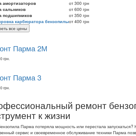
а амортизаторов
от 300 грн
а сальников
от 600 грн
а подшипников
от 350 грн
ировка карбюратора бензопилы
от 400 грн
еть все цены
комендуем
вары
онт Парма 2М
0 грн.
онт Парма 3
0 грн.
офессиональный ремонт бензо
струмент к жизни
ензопила Парма потеряла мощность или перестала запускаться? Н
венный сервис и своевременное обслуживание техники Парма позв