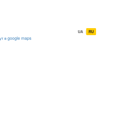
UA
|
RU
ут в
google maps