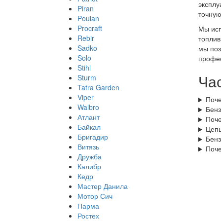
эксплу
Piran
точную
Poulan
Procraft
Мы исп
Rebir
топлив
Sadko
мы поз
Solo
профес
Stihl
Ча
Sturm
Tatra Garden
Viper
Поче
Walbro
Бенз
Атлант
Поче
Байкал
Цепь
Бригадир
Бенз
Витязь
Поче
Дружба
Калибр
Кедр
Мастер Данила
Мотор Сич
Парма
Ростех