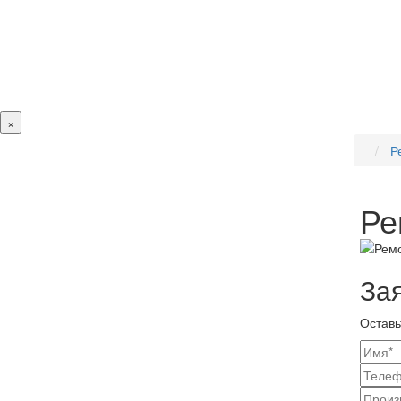
×
Р
Ре
За
Оставь
Ваш
конт
Наз