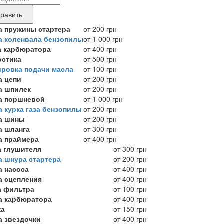
ные
нда
равить
укта,
а пружины стартера
от 200 грн
а коленвала бензопилы
от 1 000 грн
бующего
а карбюратора
от 400 грн
онта
остика
от 500 грн
ировка подачи масла
от 100 грн
а цепи
от 200 грн
а шпилек
от 200 грн
а поршневой
от 1 000 грн
а курка газа бензопилы
от 200 грн
а шины
от 200 грн
а шланга
от 300 грн
а праймера
от 400 грн
а глушителя
от 300 грн
а шнура стартера
от 200 грн
а насоса
от 400 грн
а сцепления
от 400 грн
а фильтра
от 100 грн
а карбюратора
от 400 грн
ка
от 150 грн
а звездочки
от 400 грн