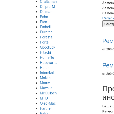
Craftsman
Замен
Dnipro-M
Замен
Dolmar
Замен
Echo
Регул
Efco
Смотр
Einhell
Ре
Eurotec
то
Foresta
Рем
Forte
Goodluck
от 200.0
Hitachi
Homelite
Husqvarna
Рем
Huter
Interskol
от 200.0
Makita
Matrix
Пр
Maxcut
McCulloch
ин
MTD
Oleo-Mac
Ваша б
Partner
Качест
Patriot