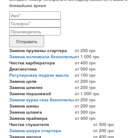
ближайшее время
Ваши
контактные
Название
данные
бренда
Отправить
продукта,
Замена пружины стартера
от 200 грн
Замена коленвала бензопилы
от 1 000 грн
требующего
Чистка карбюратора
от 400 грн
ремонта
Диагностика
от 500 грн
Регулировка подачи масла
от 100 грн
Замена цепи
от 200 грн
Замена шпилек
от 200 грн
Замена поршневой
от 1 000 грн
Замена курка газа бензопилы
от 200 грн
Замена шины
от 200 грн
Замена шланга
от 300 грн
Замена праймера
от 400 грн
Чистка глушителя
от 300 грн
Замена шнура стартера
от 200 грн
Замена насоса
от 400 грн