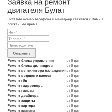
Заявка на ремонт
двигателя Булат
Оставьте номер телефона и менеджер свяжется с Вами в
ближайшее время
Ваши
контактные
Название
данные
бренда
Отправить
продукта,
Ремонт блока управления
от 0 грн
Ремонт блока цилиндров
от 0 грн
требующего
Ремонт вентилятора охлаждения
от 0 грн
ремонта
Ремонт водяного насоса
от 0 грн
Ремонт гбц
от 0 грн
Ремонт гидроопоры
от 0 грн
Ремонт гильзы
от 0 грн
Ремонт драйвера
от 0 грн
Ремонт защиты
от 0 грн
Ремонт картера
от 0 грн
Ремонт клапана
от 0 грн