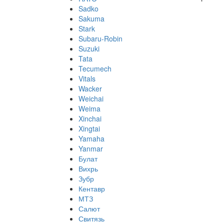
Sadko
Sakuma
Stark
Subaru-Robin
Suzuki
Tata
Tecumech
Vitals
Wacker
Weichai
Weima
Xinchai
Xingtai
Yamaha
Yanmar
Булат
Вихрь
Зубр
Кентавр
МТЗ
Салют
Свитязь