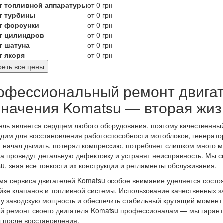
т топливной аппаратуры
от 0 грн
т турбины
от 0 грн
т форсунки
от 0 грн
т цилиндров
от 0 грн
т шатуна
от 0 грн
т якоря
от 0 грн
еть все цены
офессиональный ремонт двигат
значения Komatsu — вторая жиз
ель является сердцем любого оборудования, поэтому качественны
дим для восстановления работоспособности мотоблоков, генератор
т начал дымить, потерял компрессию, потребляет слишком много м
а проведут детальную дефектовку и устранят неисправность. Мы 
u, зная все тонкости их конструкции и регламенты обслуживания.
мя сервиса двигателей Komatsu особое внимание уделяется состо
йке клапанов и топливной системы. Использование качественных за
ту заводскую мощность и обеспечить стабильный крутящий момент 
й ремонт своего двигателя Komatsu профессионалам — мы гаранти
 после восстановления.