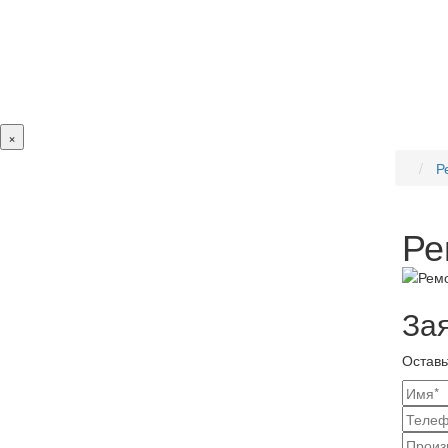
×
Р
Ре
За
Оставь
Ваш
конт
Наз