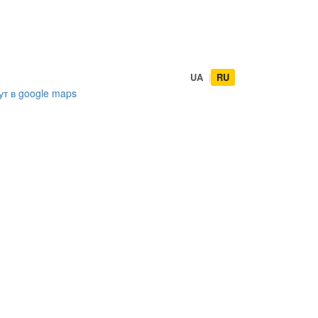
UA
|
RU
ут в
google maps