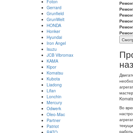
Foton
Ремон
Gerrard
Ремон
Grunfield
Ремон
GrunWelt
Ремон
HONDA
Ремон
Honker
Ремон
Hyundai
Смотр
Iron Angel
Isuzu
Пр
JCB Vibromax
на
KAMA
Kipor
Komatsu
Двигат
Kubota
необхо
Liadong
агрега
Lifan
мастер
Lonchin
Komats
Mercury
Во вре
Odwerk
настро
Oleo-Mac
агрега
Partner
текущи
Patriot
работы
RATO