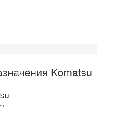
азначения Komatsu
tsu
мя