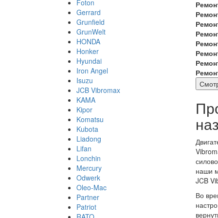
Foton
Ремон
Gerrard
Ремон
Grunfield
Ремон
GrunWelt
Ремон
HONDA
Ремон
Honker
Ремон
Hyundai
Ремон
Iron Angel
Ремон
Isuzu
Смотр
JCB Vibromax
KAMA
Пр
Kipor
на
Komatsu
Kubota
Liadong
Двигат
Lifan
Vibrom
Lonchin
силово
Mercury
наши м
Odwerk
JCB Vi
Oleo-Mac
Во вре
Partner
настро
Patriot
вернут
RATO