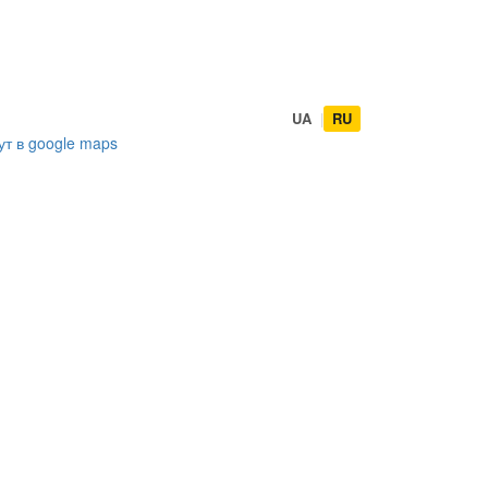
UA
|
RU
ут в
google maps