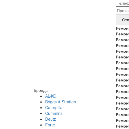
конт
Наз
дан
бре
Отп
прод
Ремон
Ремон
тре
Ремон
рем
Ремон
Ремон
Ремон
Ремон
Ремон
Ремон
Ремон
Ремон
Бренды
Ремон
AL-KO
Ремон
Briggs & Stratton
Ремон
Caterpillar
Ремон
Cummins
Ремон
Deutz
Ремон
Forte
Ремон