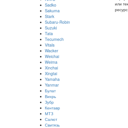
или те
Sadko
ресурс
Sakuma
Stark
Subaru-Robin
Suzuki
Tata
Tecumech
Vitals
Wacker
Weichai
Weima
Xinchai
Xingtai
Yamaha
Yanmar
Булат
Вихрь
Зубр
Кентавр
МТЗ
Салют
Свитязь