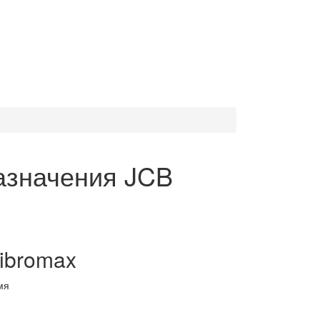
азначения JCB
ibromax
мя