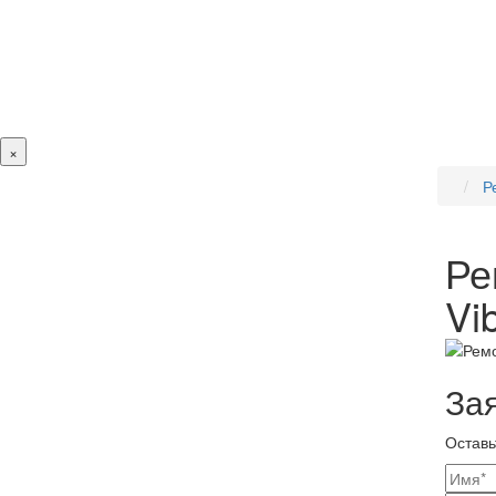
×
Р
Ре
Vi
За
Оставь
Ваш