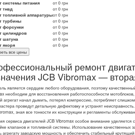
т системы питания
от 0 грн
т тнвд
от 0 грн
т топливной аппаратуры
от 0 грн
т турбины
от 0 грн
т форсунки
от 0 грн
т цилиндров
от 0 грн
т шатуна
от 0 грн
т якоря
от 0 грн
еть все цены
офессиональный ремонт двигат
значения JCB Vibromax — втора
ель является сердцем любого оборудования, поэтому качественны
ax необходим для восстановления работоспособности мотоблоков, 
й агрегат начал дымить, потерял компрессию, потребляет слишком
астера проведут детальную дефектовку и устранят неисправность
bromax, зная все тонкости их конструкции и регламенты обслуживан
мя сервиса двигателей JCB Vibromax особое внимание уделяется с
йке клапанов и топливной системы. Использование качественных за
ь агрегату заводскую мощность и обеспечить стабильный крутящий