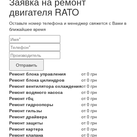
Заявка на ремонт
двигателя RATO
Оставьте номер телефона и менеджер свяжется с Вами в
ближайшее время
Ваши
контактные
Название
данные
бренда
Отправить
продукта,
Ремонт блока управления
от 0 грн
Ремонт блока цилиндров
от 0 грн
требующего
Ремонт вентилятора охлаждения
от 0 грн
ремонта
Ремонт водяного насоса
от 0 грн
Ремонт гбц
от 0 грн
Ремонт гидроопоры
от 0 грн
Ремонт гильзы
от 0 грн
Ремонт драйвера
от 0 грн
Ремонт защиты
от 0 грн
Ремонт картера
от 0 грн
Ремонт клапана
от 0 грн