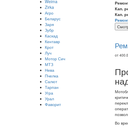
Weima
Ремон
Zirka
Кап. 
Агро
Кап. 
Беларус
Ремон
Заря
Смотр
Зубр
Ре
Каскад
то
Кентавр
Рем
Крот
Луч
от 400.0
Мотор Сич
МТЗ
Пр
Нева
Пчелка
на
Салют
Тарпан
Мотобл
Угра
критич
Урал
перекл
Фаворит
операт
позвол
Во вре