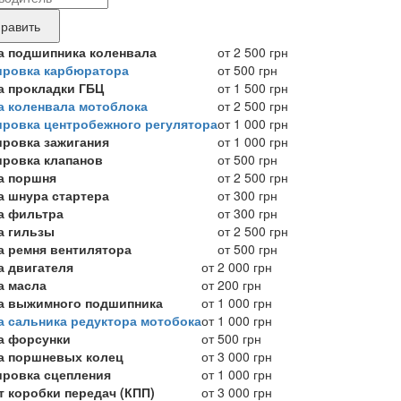
ные
нда
равить
укта,
а подшипника коленвала
от 2 500 грн
ировка карбюратора
от 500 грн
бующего
а прокладки ГБЦ
от 1 500 грн
онта
а коленвала мотоблока
от 2 500 грн
ировка центробежного регулятора
от 1 000 грн
ировка зажигания
от 1 000 грн
ировка клапанов
от 500 грн
а поршня
от 2 500 грн
а шнура стартера
от 300 грн
а фильтра
от 300 грн
а гильзы
от 2 500 грн
а ремня вентилятора
от 500 грн
а двигателя
от 2 000 грн
а масла
от 200 грн
а выжимного подшипника
от 1 000 грн
а сальника редуктора мотобока
от 1 000 грн
а форсунки
от 500 грн
а поршневых колец
от 3 000 грн
ировка сцепления
от 1 000 грн
т коробки передач (КПП)
от 3 000 грн