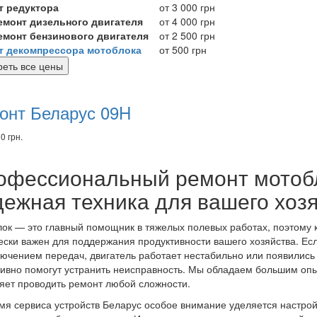
т редуктора
от 3 000 грн
ремонт дизельного двигателя
от 4 000 грн
ремонт бензинового двигателя
от 2 500 грн
т декомпрессора мотоблока
от 500 грн
еть все цены
комендуем
вары
онт Беларус 09H
0 грн.
офессиональный ремонт мотоб
дежная техника для вашего хоз
ок — это главный помощник в тяжелых полевых работах, поэтому 
ески важен для поддержания продуктивности вашего хозяйства. Есл
ючением передач, двигатель работает нестабильно или появились
ивно помогут устранить неисправность. Мы обладаем большим опы
яет проводить ремонт любой сложности.
мя сервиса устройств Беларус особое внимание уделяется настрой