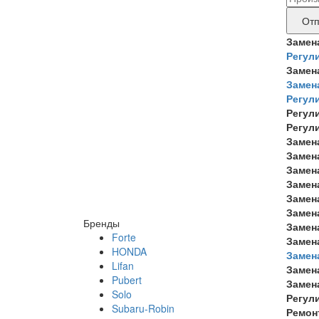
дан
бре
Отп
прод
Замен
Регул
тре
Замен
рем
Замен
Регул
Регул
Регул
Замен
Замен
Замен
Замен
Замен
Замен
Бренды
Замен
Forte
Замен
HONDA
Замен
Lifan
Замен
Pubert
Замен
Solo
Регул
Subaru-Robin
Ремон