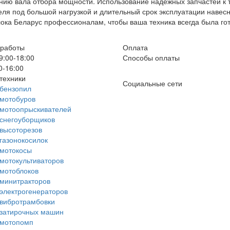
нию вала отбора мощности. Использование надежных запчастей к 
еля под большой нагрузкой и длительный срок эксплуатации навес
ока Беларус профессионалам, чтобы ваша техника всегда была г
 работы
Оплата
9:00-18:00
Способы оплаты
0-16:00
техники
Социальные сети
бензопил
мотобуров
 мотоопрыскивателей
снегоуборщиков
высоторезов
газонокосилок
 мотокосы
мотокультиваторов
мотоблоков
минитракторов
электрогенераторов
вибротрамбовки
 затирочных машин
 мотопомп