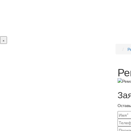
×
Р
Ре
За
Оставь
Ваш
конт
Наз