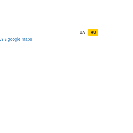
UA
|
RU
ут в
google maps