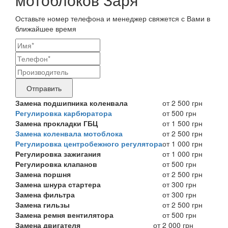
Оставьте номер телефона и менеджер свяжется с Вами в
ближайшее время
Ваши
контактные
Название
данные
бренда
Отправить
продукта,
Замена подшипника коленвала
от 2 500 грн
Регулировка карбюратора
от 500 грн
требующего
Замена прокладки ГБЦ
от 1 500 грн
ремонта
Замена коленвала мотоблока
от 2 500 грн
Регулировка центробежного регулятора
от 1 000 грн
Регулировка зажигания
от 1 000 грн
Регулировка клапанов
от 500 грн
Замена поршня
от 2 500 грн
Замена шнура стартера
от 300 грн
Замена фильтра
от 300 грн
Замена гильзы
от 2 500 грн
Замена ремня вентилятора
от 500 грн
Замена двигателя
от 2 000 грн