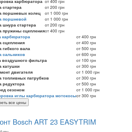
ировка карбюратора
от 400 грн
а стартера
от 200 грн
а поршневых колец
от 1 000 грн
а поршневой
от 1 000 грн
а шнура стартера
от 200 грн
а пружины сцепления
от 400 грн
а карбюратора
от 400 грн
а сцепления
от 400 грн
а гибкого вала
от 500 грн
а сальников
от 600 грн
а воздушного фильтра
от 100 грн
а катушки
от 300 грн
емонт двигателя
от 1 000 грн
а топливных патрубков
от 300 грн
а редуктора
от 500 грн
ред сезоном
от 1 000 грн
ировка иглы карбюратора мотокосы
от 300 грн
еть все цены
комендуем
вары
онт Bosch ART 23 EASYTRIM
0 грн.