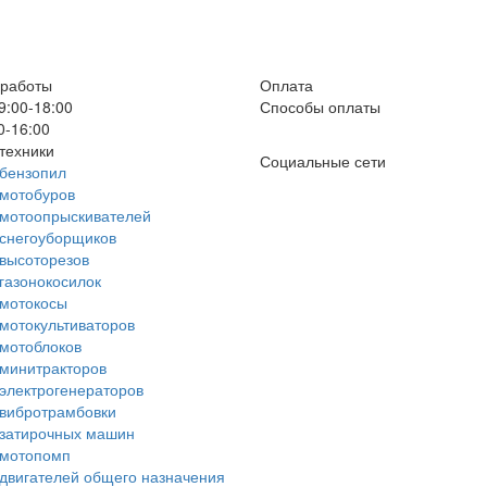
 работы
Оплата
9:00-18:00
Способы оплаты
0-16:00
техники
Социальные сети
бензопил
мотобуров
 мотоопрыскивателей
снегоуборщиков
высоторезов
газонокосилок
 мотокосы
мотокультиваторов
мотоблоков
минитракторов
электрогенераторов
вибротрамбовки
 затирочных машин
 мотопомп
двигателей общего назначения