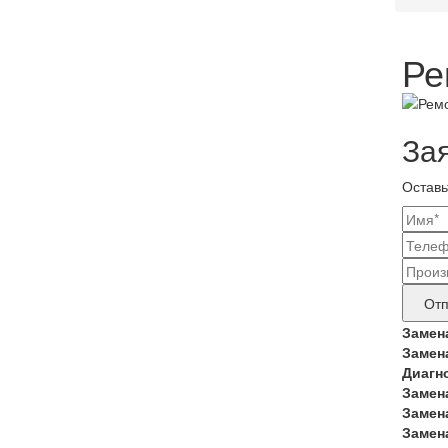
Ре
За
Оставь
Ваш
конт
Наз
дан
бре
Отп
прод
Замен
Замен
тре
Диагн
рем
Замен
Замен
Замен