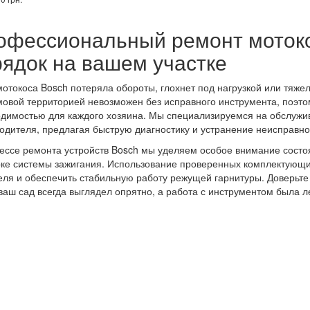
офессиональный ремонт моток
рядок на вашем участке
отокоса Bosch потеряла обороты, глохнет под нагрузкой или тяже
овой территорией невозможен без исправного инструмента, поэто
димостью для каждого хозяина. Мы специализируемся на обслужи
одителя, предлагая быструю диагностику и устранение неисправн
ессе ремонта устройств Bosch мы уделяем особое внимание состо
ке системы зажигания. Использование проверенных комплектующи
еля и обеспечить стабильную работу режущей гарнитуры. Доверьте
ваш сад всегда выглядел опрятно, а работа с инструментом была л