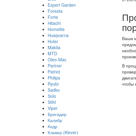
Expert Garden
Foresta
Пр
Forte
Hitachi
по
Homelite
Husqvarna
Ваша м
Huter
придом
Makita
необхо
MTD
произв
Oleo-Mac
Partner
В проц
Patriot
провер
Philips
двигат
Ryobi
чтобы 
Sadko
Solo
Stihl
Viper
Бригадир
Калибр
Кедр
Клевер (Klever)