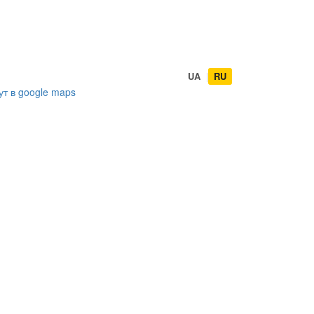
UA
|
RU
ут в
google maps