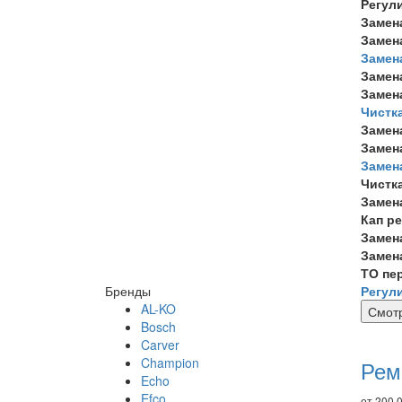
Регул
Замен
Замен
Замен
Замен
Замен
Чистк
Замен
Замен
Замен
Чистк
Замен
Кап р
Замен
Замен
ТО пе
Бренды
Регул
AL-KO
Смотр
Bosch
Ре
Carver
то
Champion
Рем
Echo
Efco
от 200.0