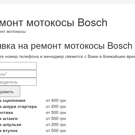
монт мотокосы Bosch
явка на ремонт мотокосы Bosch
те номер телефона и менеджер свяжется с Вами в ближайшее вре
и
актные
вание
ные
нда
равить
укта,
а сцепления
от 400 грн
а шнура стартера
от 200 грн
бующего
остика
от 500 грн
онта
а штанги
от 500 грн
а шпульки
от 200 грн
а втулок
от 500 грн