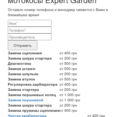
Оставьте номер телефона и менеджер свяжется с Вами в
ближайшее время
Ваши
контактные
Название
данные
бренда
Отправить
продукта,
Замена сцепления
от 400 грн
Замена шнура стартера
от 200 грн
требующего
Диагностика
от 500 грн
ремонта
Замена штанги
от 500 грн
Замена шпульки
от 200 грн
Замена втулок
от 500 грн
Регулировка карбюратора
от 400 грн
Замена стартера
от 200 грн
Замена поршневых колец
от 1 000 грн
Замена поршневой
от 1 000 грн
Замена шнура стартера
от 200 грн
Замена пружины сцепления
от 400 грн
Чистка карбюратора
от 400 грн