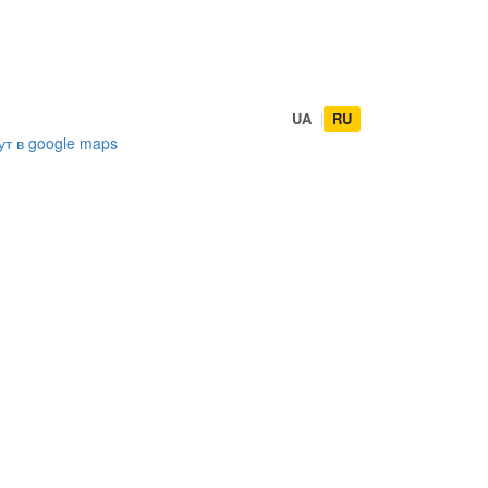
UA
|
RU
ут в
google maps