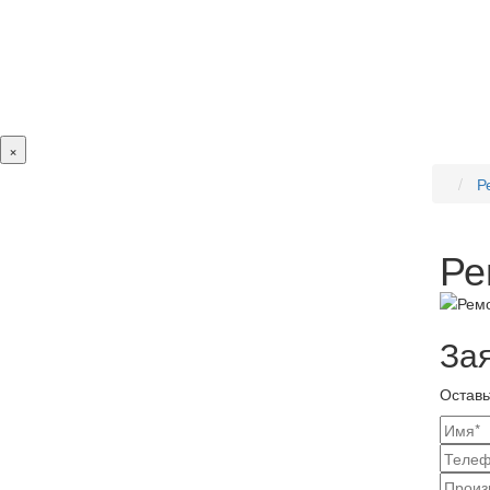
×
Р
Ре
Зая
Оставь
Ваш
конт
Наз