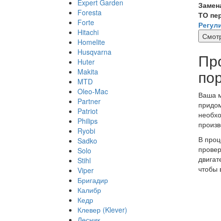
Expert Garden
Замен
Foresta
ТО пе
Forte
Регул
Hitachi
Смотр
Homelite
Husqvarna
Пр
Huter
по
Makita
MTD
Oleo-Mac
Ваша м
Partner
придом
Patriot
необхо
Philips
произв
Ryobi
В проц
Sadko
провер
Solo
двигат
Stihl
чтобы 
Viper
Бригадир
Калибр
Кедр
Клевер (Klever)
Лесник