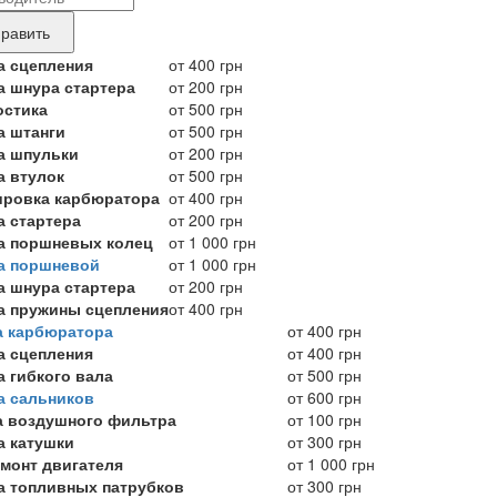
ные
нда
равить
укта,
а сцепления
от 400 грн
а шнура стартера
от 200 грн
бующего
остика
от 500 грн
онта
а штанги
от 500 грн
а шпульки
от 200 грн
а втулок
от 500 грн
ировка карбюратора
от 400 грн
а стартера
от 200 грн
а поршневых колец
от 1 000 грн
а поршневой
от 1 000 грн
а шнура стартера
от 200 грн
а пружины сцепления
от 400 грн
а карбюратора
от 400 грн
а сцепления
от 400 грн
а гибкого вала
от 500 грн
а сальников
от 600 грн
а воздушного фильтра
от 100 грн
а катушки
от 300 грн
емонт двигателя
от 1 000 грн
а топливных патрубков
от 300 грн