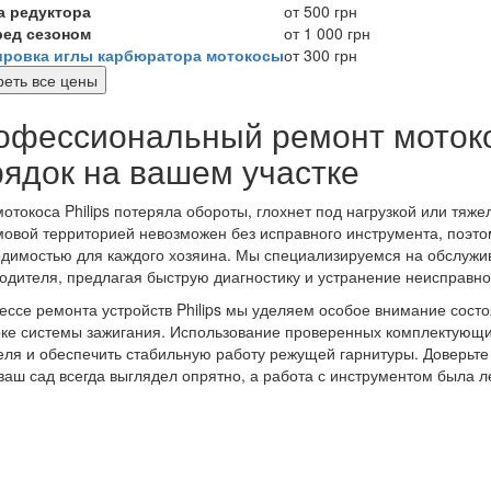
а редуктора
от 500 грн
ред сезоном
от 1 000 грн
ировка иглы карбюратора мотокосы
от 300 грн
еть все цены
офессиональный ремонт мотоко
рядок на вашем участке
отокоса Philips потеряла обороты, глохнет под нагрузкой или тяж
овой территорией невозможен без исправного инструмента, поэтому
димостью для каждого хозяина. Мы специализируемся на обслужи
одителя, предлагая быструю диагностику и устранение неисправн
ессе ремонта устройств Philips мы уделяем особое внимание сост
ке системы зажигания. Использование проверенных комплектующи
еля и обеспечить стабильную работу режущей гарнитуры. Доверьте 
ваш сад всегда выглядел опрятно, а работа с инструментом была л