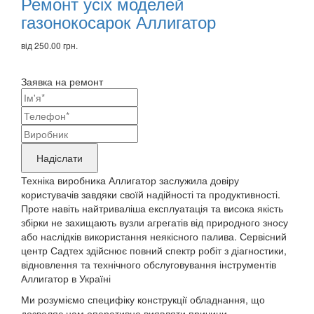
товари
Ремонт усіх моделей
газонокосарок Аллигатор
від 250.00 грн.
Заявка на ремонт
Ваші
контактні
Назва
дані
бренду
Надіслати
продукту,
Техніка виробника Аллигатор заслужила довіру
що
користувачів завдяки своїй надійності та продуктивності.
Проте навіть найтриваліша експлуатація та висока якість
потребує
збірки не захищають вузли агрегатів від природного зносу
ремонту
або наслідків використання неякісного палива. Сервісний
центр Садтех здійснює повний спектр робіт з діагностики,
відновлення та технічного обслуговування інструментів
Аллигатор в Україні
Ми розуміємо специфіку конструкції обладнання, що
дозволяє нам оперативно виявляти причини