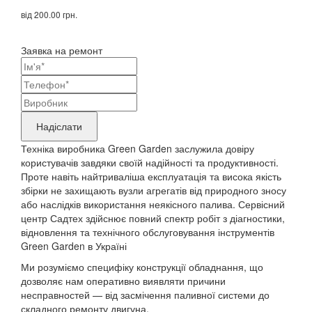
від 200.00 грн.
Заявка на ремонт
Ваші
контактні
Назва
дані
бренду
Надіслати
продукту,
Техніка виробника Green Garden заслужила довіру
що
користувачів завдяки своїй надійності та продуктивності.
Проте навіть найтриваліша експлуатація та висока якість
потребує
збірки не захищають вузли агрегатів від природного зносу
ремонту
або наслідків використання неякісного палива. Сервісний
центр Садтех здійснює повний спектр робіт з діагностики,
відновлення та технічного обслуговування інструментів
Green Garden в Україні
Ми розуміємо специфіку конструкції обладнання, що
дозволяє нам оперативно виявляти причини
несправностей — від засмічення паливної системи до
складного ремонту двигуна.