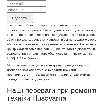
контактні
Назва
дані
бренду
Надіслати
продукту,
Техніка виробника Husqvarna заслужила довіру
що
користувачів завдяки своїй надійності та продуктивності.
Проте навіть найтриваліша експлуатація та висока якість
потребує
збірки не захищають вузли агрегатів від природного зносу
ремонту
або наслідків використання неякісного палива. Сервісний
центр Садтех здійснює повний спектр робіт з діагностики,
відновлення та технічного обслуговування інструментів
Husqvarna в Україні
Ми розуміємо специфіку конструкції обладнання, що
дозволяє нам оперативно виявляти причини
несправностей — від засмічення паливної системи до
складного ремонту двигуна.
Наші переваги при ремонті
техніки Husqvarna