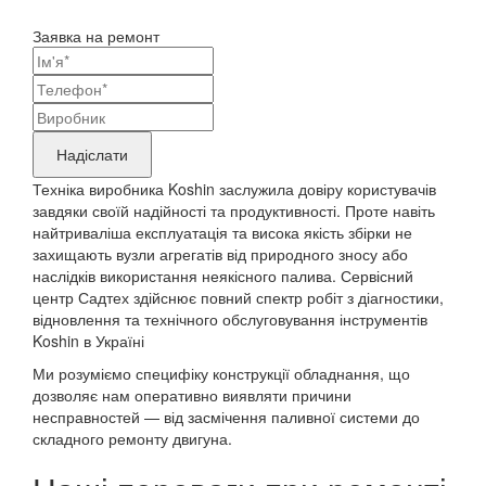
Заявка на ремонт
Ваші
контактні
Назва
дані
бренду
Надіслати
продукту,
Техніка виробника Koshin заслужила довіру користувачів
що
завдяки своїй надійності та продуктивності. Проте навіть
найтриваліша експлуатація та висока якість збірки не
потребує
захищають вузли агрегатів від природного зносу або
ремонту
наслідків використання неякісного палива. Сервісний
центр Садтех здійснює повний спектр робіт з діагностики,
відновлення та технічного обслуговування інструментів
Koshin в Україні
Ми розуміємо специфіку конструкції обладнання, що
дозволяє нам оперативно виявляти причини
несправностей — від засмічення паливної системи до
складного ремонту двигуна.