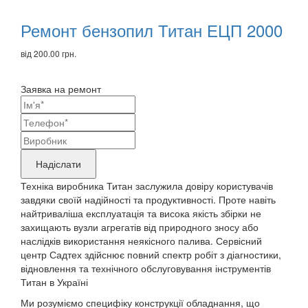
Ремонт бензопил Титан ЕЦП 2000
від 200.00 грн.
Заявка на ремонт
Ваші
контактні
Назва
дані
бренду
Надіслати
продукту,
Техніка виробника Титан заслужила довіру користувачів
що
завдяки своїй надійності та продуктивності. Проте навіть
найтриваліша експлуатація та висока якість збірки не
потребує
захищають вузли агрегатів від природного зносу або
ремонту
наслідків використання неякісного палива. Сервісний
центр Садтех здійснює повний спектр робіт з діагностики,
відновлення та технічного обслуговування інструментів
Титан в Україні
Ми розуміємо специфіку конструкції обладнання, що