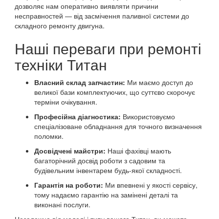
дозволяє нам оперативно виявляти причини
несправностей — від засмічення паливної системи до
складного ремонту двигуна.
Наші переваги при ремонті
техніки Титан
Власний склад запчастин:
Ми маємо доступ до
великої бази комплектуючих, що суттєво скорочує
терміни очікування.
Професійна діагностика:
Використовуємо
спеціалізоване обладнання для точного визначення
поломки.
Досвідчені майстри:
Наші фахівці мають
багаторічний досвід роботи з садовим та
будівельним інвентарем будь-якої складності.
Гарантія на роботи:
Ми впевнені у якості сервісу,
тому надаємо гарантію на замінені деталі та
виконані послуги.
Незалежно від моделі і типу вашого Титан, ви можете