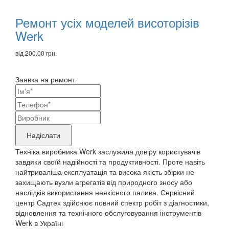
Ремонт усіх моделей висоторізів
Werk
від 200.00 грн.
Заявка на ремонт
Ваші
контактні
Назва
дані
бренду
Надіслати
продукту,
Техніка виробника Werk заслужила довіру користувачів
що
завдяки своїй надійності та продуктивності. Проте навіть
найтриваліша експлуатація та висока якість збірки не
потребує
захищають вузли агрегатів від природного зносу або
ремонту
наслідків використання неякісного палива. Сервісний
центр Садтех здійснює повний спектр робіт з діагностики,
відновлення та технічного обслуговування інструментів
Werk в Україні