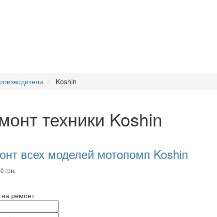
роизводители
Koshin
монт техники Koshin
комендуем
вары
онт всех моделей мотопомп Koshin
0 грн.
 на ремонт
и