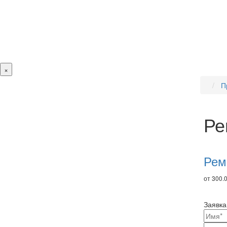
×
П
Ре
Ре
то
Рем
от 300.0
Заявка
Ваш