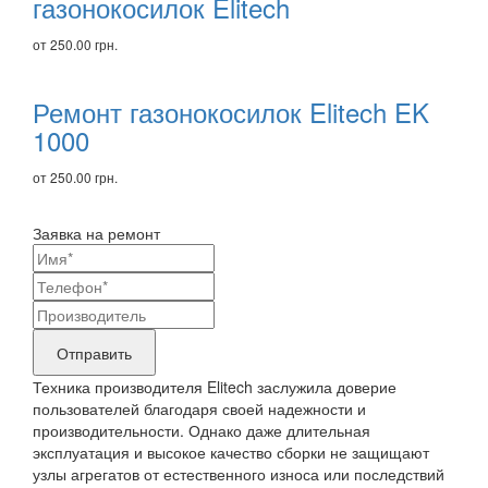
газонокосилок Elitech
от 250.00 грн.
Ремонт газонокосилок Elitech EK
1000
от 250.00 грн.
Заявка на ремонт
Ваши
контактные
Название
данные
бренда
Отправить
продукта,
Техника производителя Elitech заслужила доверие
требующего
пользователей благодаря своей надежности и
производительности. Однако даже длительная
ремонта
эксплуатация и высокое качество сборки не защищают
узлы агрегатов от естественного износа или последствий