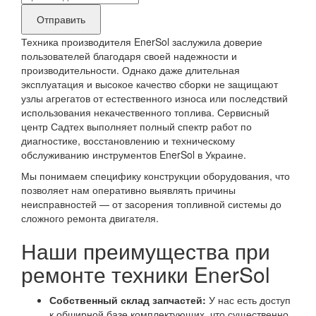
данные
бренда
Отправить
продукта,
Техника производителя EnerSol заслужила доверие
требующего
пользователей благодаря своей надежности и
производительности. Однако даже длительная
ремонта
эксплуатация и высокое качество сборки не защищают
узлы агрегатов от естественного износа или последствий
использования некачественного топлива. Сервисный
центр Садтех выполняет полный спектр работ по
диагностике, восстановлению и техническому
обслуживанию инструментов EnerSol в Украине.
Мы понимаем специфику конструкции оборудования, что
позволяет нам оперативно выявлять причины
неисправностей — от засорения топливной системы до
сложного ремонта двигателя.
Наши преимущества при
ремонте техники EnerSol
Собственный склад запчастей:
У нас есть доступ
к обширной базе комплектующих, что существенно