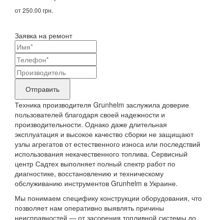
от 250.00 грн.
Заявка на ремонт
Ваши
контактные
Название
данные
бренда
Отправить
продукта,
Техника производителя Grunhelm заслужила доверие
требующего
пользователей благодаря своей надежности и
производительности. Однако даже длительная
ремонта
эксплуатация и высокое качество сборки не защищают
узлы агрегатов от естественного износа или последствий
использования некачественного топлива. Сервисный
центр Садтех выполняет полный спектр работ по
диагностике, восстановлению и техническому
обслуживанию инструментов Grunhelm в Украине.
Мы понимаем специфику конструкции оборудования, что
позволяет нам оперативно выявлять причины
неисправностей — от засорения топливной системы до