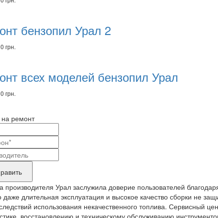
онт бензопил Урал 2
0 грн.
онт всех моделей бензопил Урал
0 грн.
 на ремонт
и
актные
вание
ные
нда
равить
укта,
а производителя Урал заслужила доверие пользователей благодаря
бующего
 даже длительная эксплуатация и высокое качество сборки не защ
следствий использования некачественного топлива. Сервисный цен
онта
стике, восстановлению и техническому обслуживанию инструментов