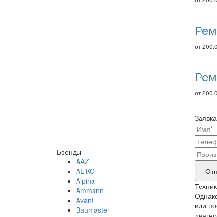
Рем
от 200.0
Рем
от 200.0
Заявка
Ваш
конт
Бренды
Наз
дан
AAZ
бре
Отп
AL-KO
Alpina
прод
Техник
Ammann
тре
Однако
Avant
или по
Baumaster
рем
диагно