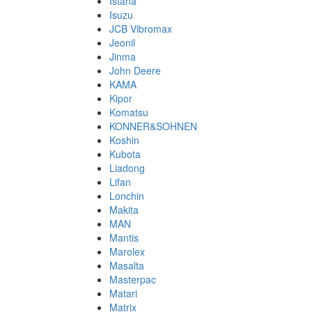
Istana
Isuzu
JCB Vibromax
Jeonil
Jinma
John Deere
KAMA
Kipor
Komatsu
KONNER&SOHNEN
Koshin
Kubota
Liadong
Lifan
Lonchin
Makita
MAN
Mantis
Marolex
Masalta
Masterpac
Matari
Matrix