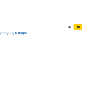
UA
|
RU
ут в
google maps