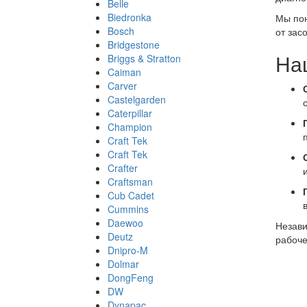
Belle
Biedronka
Мы пон
Bosch
от зас
Bridgestone
На
Briggs & Stratton
Caiman
Carver
Castelgarden
Caterpillar
Champion
Craft Tek
Craft Tek
Crafter
Craftsman
Cub Cadet
Cummins
Daewoo
Незави
Deutz
рабоче
Dnipro-M
Dolmar
DongFeng
DW
Dynapac