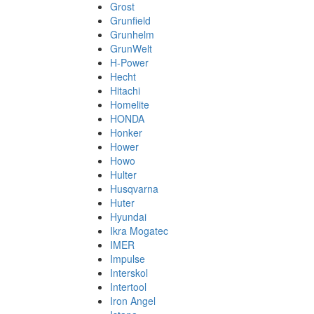
Grost
Grunfield
Grunhelm
GrunWelt
H-Power
Hecht
Hitachi
Homelite
HONDA
Honker
Hower
Howo
Hulter
Husqvarna
Huter
Hyundai
Ikra Mogatec
IMER
Impulse
Interskol
Intertool
Iron Angel