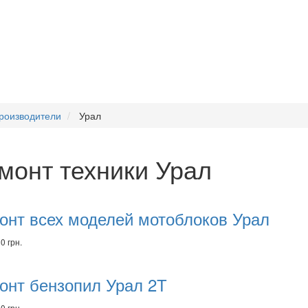
роизводители
Урал
монт техники Урал
комендуем
вары
онт всех моделей мотоблоков Урал
0 грн.
онт бензопил Урал 2Т
0 грн.