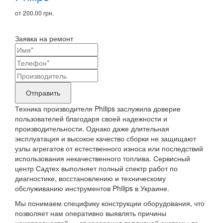
от 200.00 грн.
Заявка на ремонт
Ваши
контактные
Название
данные
бренда
Отправить
продукта,
Техника производителя Philips заслужила доверие
требующего
пользователей благодаря своей надежности и
производительности. Однако даже длительная
ремонта
эксплуатация и высокое качество сборки не защищают
узлы агрегатов от естественного износа или последствий
использования некачественного топлива. Сервисный
центр Садтех выполняет полный спектр работ по
диагностике, восстановлению и техническому
обслуживанию инструментов Philips в Украине.
Мы понимаем специфику конструкции оборудования, что
позволяет нам оперативно выявлять причины
неисправностей — от засорения топливной системы до